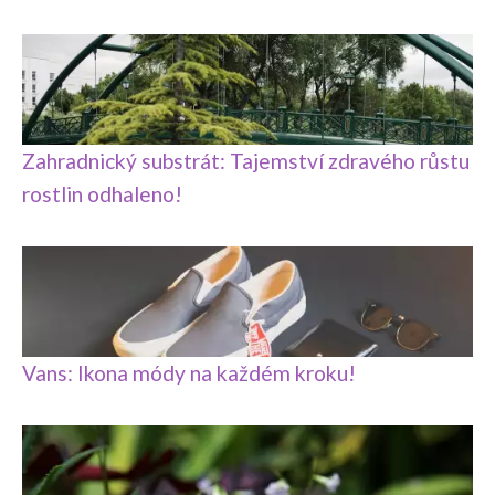
Zahradnický substrát: Tajemství zdravého růstu
rostlin odhaleno!
Vans: Ikona módy na každém kroku!