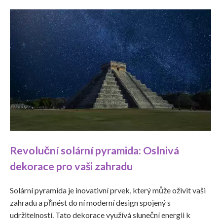
Revoluční solární pyramida: Oslnivá
dekorace pro vaši zahradu
Solární pyramida je inovativní prvek, který může oživit vaši
zahradu a přinést do ní moderní design spojený s
udržitelností. Tato dekorace využívá sluneční energii k