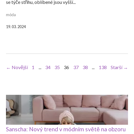
se týče střihu, oblíbené jsou vyšší...
móda
19. 03. 2024
← Novější
1
...
34
35
36
37
38
...
138
Starší →
Sanscha: Nový trend v módním světě na obzoru