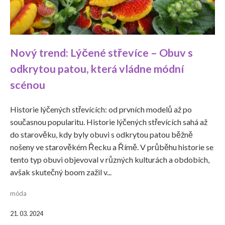
Nový trend: Lýčené střevíce – Obuv s
odkrytou patou, která vládne módní
scénou
Historie lýčených střevících: od prvních modelů až po
současnou popularitu. Historie lýčených střevících sahá až
do starověku, kdy byly obuvi s odkrytou patou běžně
nošeny ve starověkém Řecku a Římě. V průběhu historie se
tento typ obuvi objevoval v různých kulturách a obdobích,
avšak skutečný boom zažil v...
móda
21. 03. 2024