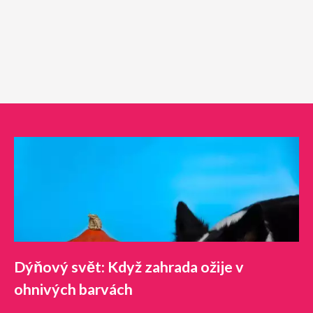
Dýňový svět: Když zahrada ožije v
ohnivých barvách