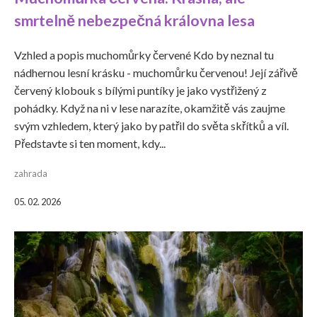
smrtelně nebezpečná královna lesa
Vzhled a popis muchomůrky červené Kdo by neznal tu
nádhernou lesní krásku - muchomůrku červenou! Její zářivě
červený klobouk s bílými puntíky je jako vystřižený z
pohádky. Když na ni v lese narazíte, okamžitě vás zaujme
svým vzhledem, který jako by patřil do světa skřítků a víl.
Představte si ten moment, kdy...
zahrada
05. 02. 2026