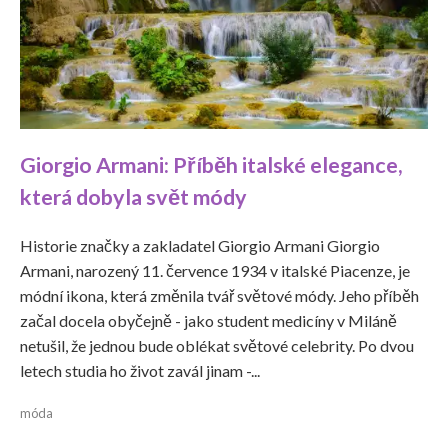
Giorgio Armani: Příběh italské elegance,
která dobyla svět módy
Historie značky a zakladatel Giorgio Armani Giorgio
Armani, narozený 11. července 1934 v italské Piacenze, je
módní ikona, která změnila tvář světové módy. Jeho příběh
začal docela obyčejně - jako student medicíny v Miláně
netušil, že jednou bude oblékat světové celebrity. Po dvou
letech studia ho život zavál jinam -...
móda