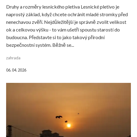
Druhy a rozměry lesnického pletiva Lesnické pletivo je
naprostý základ, když chcete ochránit mladé stromky před
nenechavou zvěří. Nejdůležitější je správně zvolit velikost
ok a celkovou výšku - to vám ušetří spoustu starostí do
budoucna. Představte si to jako takový přírodní
bezpečnostní systém. Běžně se...
zahrada
06. 04. 2026