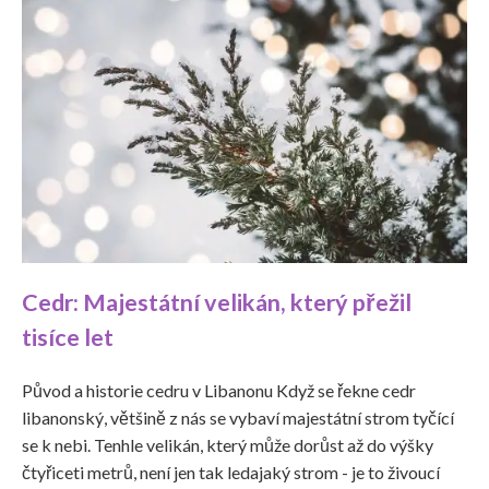
Cedr: Majestátní velikán, který přežil
tisíce let
Původ a historie cedru v Libanonu Když se řekne cedr
libanonský, většině z nás se vybaví majestátní strom tyčící
se k nebi. Tenhle velikán, který může dorůst až do výšky
čtyřiceti metrů, není jen tak ledajaký strom - je to živoucí