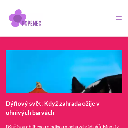
Dýňový svět: Když zahrada ožije v
ohnivých barvách
Dýně jsou oblíbenou plodinou mnoha zahrádkářů. Mnozí z