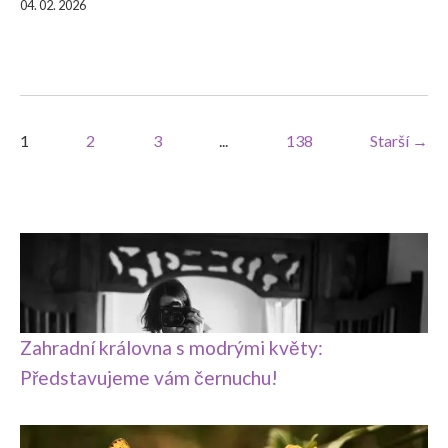
04. 02. 2026
1
2
3
...
138
Starší →
Zahradní královna s modrými květy:
Představujeme vám černuchu!