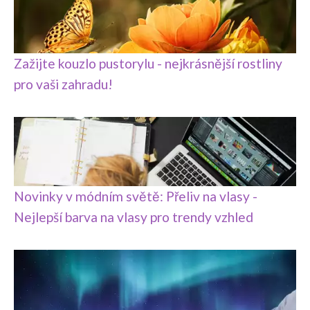
Zažijte kouzlo pustorylu - nejkrásnější rostliny
pro vaši zahradu!
Novinky v módním světě: Přeliv na vlasy -
Nejlepší barva na vlasy pro trendy vzhled