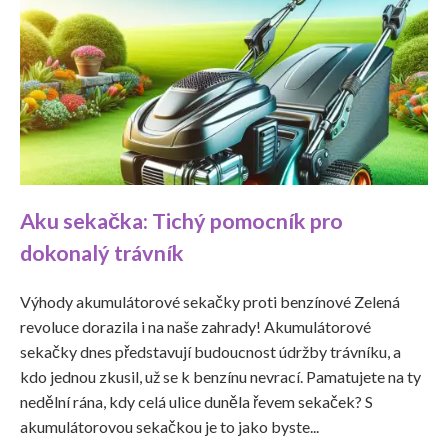
Aku sekačka: Tichý pomocník pro
dokonalý trávník
Výhody akumulátorové sekačky proti benzínové Zelená
revoluce dorazila i na naše zahrady! Akumulátorové
sekačky dnes představují budoucnost údržby trávníku, a
kdo jednou zkusil, už se k benzínu nevrací. Pamatujete na ty
nedělní rána, kdy celá ulice duněla řevem sekaček? S
akumulátorovou sekačkou je to jako byste...