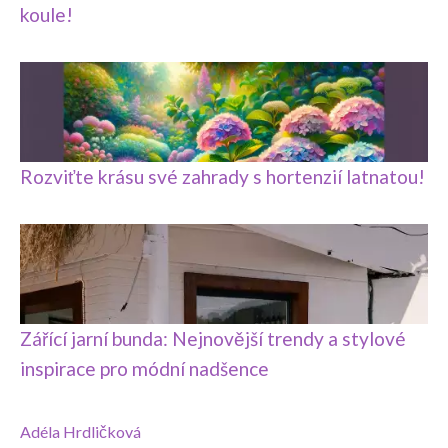
koule!
Rozviťte krásu své zahrady s hortenzií latnatou!
Zářící jarní bunda: Nejnovější trendy a stylové
inspirace pro módní nadšence
Adéla Hrdličková