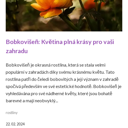
Bobkovišeň: Květina plná krásy pro vaši
zahradu
Bobkovišeň je okrasná rostlina, která se stala velmi
populární v zahradách díky svému krásnému květu. Tato
rostlina patří do čeledi bobovitých a její význam v zahradě
spočívá především ve své estetické hodnotě. Bobkovišeň je
vyhledávána pro své nádherné květy, které jsou bohatě
barevné a mají neobvyklý...
rostliny
22. 02. 2024