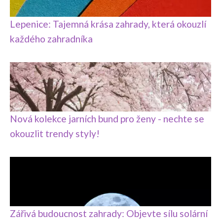
Lepenice: Tajemná krása zahrady, která okouzlí
každého zahradníka
Nová kolekce jarních bund pro ženy - nechte se
okouzlit trendy styly!
Zářivá budoucnost zahrady: Objevte sílu solární