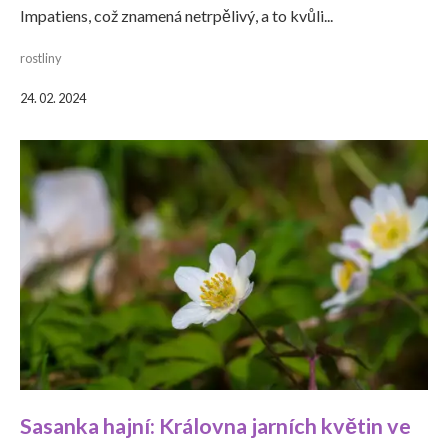
Impatiens, což znamená netrpělivý, a to kvůli...
rostliny
24. 02. 2024
Sasanka hajní: Královna jarních květin ve