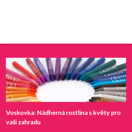
Voskovka: Nádherná rostlina s květy pro
vaši zahradu