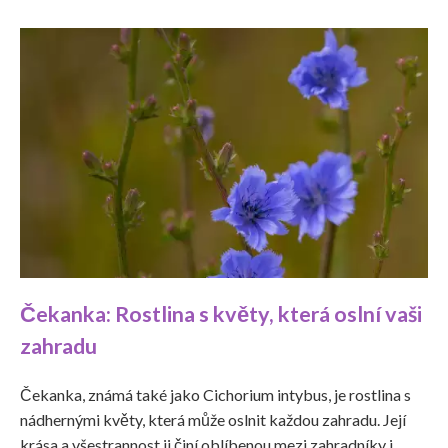
Čekanka: Rostlina s květy, která oslní vaši
zahradu
Čekanka, známá také jako Cichorium intybus, je rostlina s
nádhernými květy, která může oslnit každou zahradu. Její
krása a všestrannost ji činí oblíbenou mezi zahradníky i