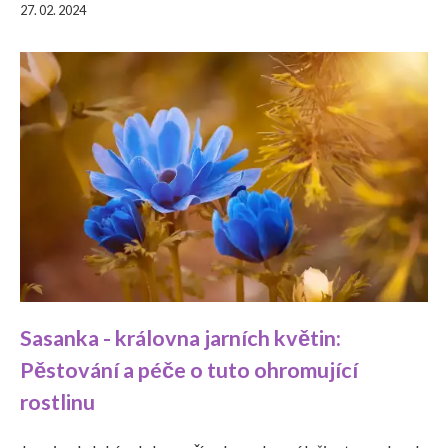
27. 02. 2024
Sasanka - královna jarních květin:
Pěstování a péče o tuto ohromující
rostlinu