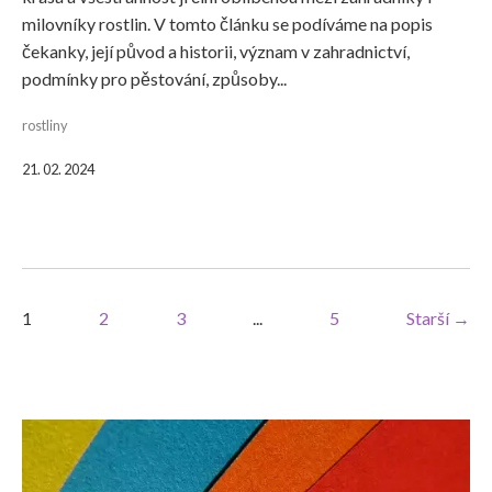
milovníky rostlin. V tomto článku se podíváme na popis
čekanky, její původ a historii, význam v zahradnictví,
podmínky pro pěstování, způsoby...
rostliny
21. 02. 2024
1
2
3
...
5
Starší →