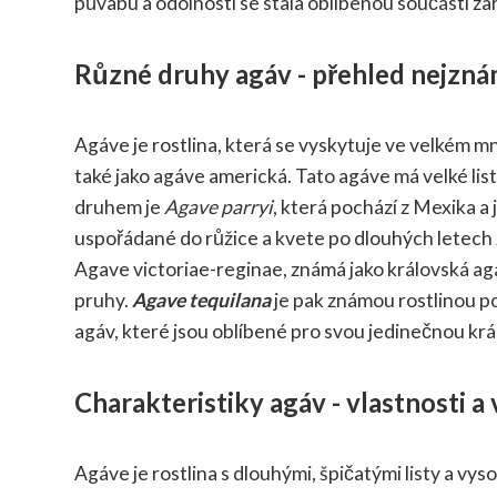
půvabu a odolnosti se stala oblíbenou součástí za
Různé druhy agáv - přehled nejzná
Agáve je rostlina, která se vyskytuje ve velkém m
také jako agáve americká. Tato agáve má velké lis
druhem je
Agave parryi
, která pochází z Mexika a
uspořádané do růžice a kvete po dlouhých letech 
Agave victoriae-reginae, známá jako královská agá
pruhy.
Agave tequilana
je pak známou rostlinou p
agáv, které jsou oblíbené pro svou jedinečnou krá
Charakteristiky agáv - vlastnosti a 
Agáve je rostlina s dlouhými, špičatými listy a v