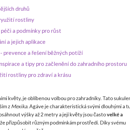
ějších druhů
yužití rostliny
 péči a podmínky pro růst
 a jejich aplikace
 prevence a řešení běžných potíží
nspirace a tipy pro začlenění do zahradního prostoru
ití rostliny pro zdraví a krásu
ími květy, je oblíbenou volbou pro zahradníky. Tato sukule
ším z
Mexika
. Agáve je charakteristická svými dlouhými a 
dosáhnout výšky až 2 metry a její květy jsou často
velké a
okáže přizpůsobit různým podmínkám prostředí. Díky svému