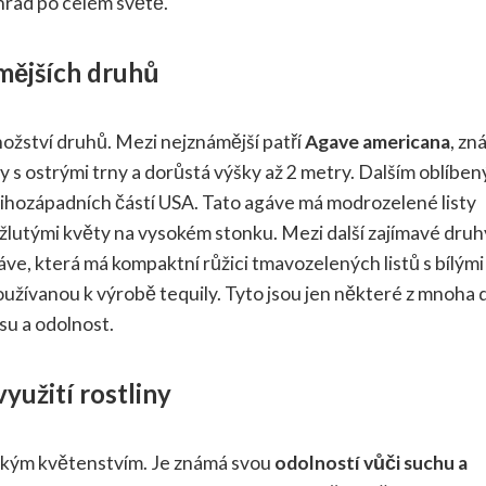
hrad po celém světě.
mějších druhů
nožství druhů. Mezi nejznámější patří
Agave americana
, zn
ty s ostrými trny a dorůstá výšky až 2 metry. Dalším oblíbe
 jihozápadních částí USA. Tato agáve má modrozelené listy
žlutými květy na vysokém stonku. Mezi další zajímavé druhy
ve, která má kompaktní růžici tmavozelených listů s bílými
oužívanou k výrobě tequily. Tyto jsou jen některé z mnoha
su a odolnost.
využití rostliny
ysokým květenstvím. Je známá svou
odolností vůči suchu a