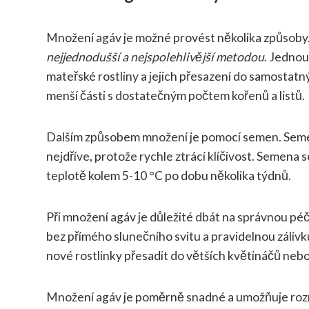
Množení agáv je možné provést několika způsoby.
nejjednodušší a nejspolehlivější metodou
. Jednou
mateřské rostliny a jejich přesazení do samostatn
menší části s dostatečným počtem kořenů a listů.
Dalším způsobem množení je pomocí semen. Semena
nejdříve, protože rychle ztrácí klíčivost. Semena s
teplotě kolem 5-10 °C po dobu několika týdnů.
Při množení agáv je důležité dbát na správnou péč
bez přímého slunečního svitu a pravidelnou zálivku
nové rostlinky přesadit do větších květináčů neb
Množení agáv je poměrně snadné a umožňuje roz