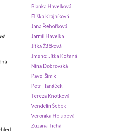
Blanka Havelková
Eliška Krajníková
Jana Řehořková
vé
Jarmil Havelka
Jitka Žáčková
Jmeno: Jitka Kožená
odná
Nina Dobrovská
Pavel Šimík
Petr Hanáček
Tereza Knotková
Vendelín Šebek
Veronika Holubová
Zuzana Tichá
zhled