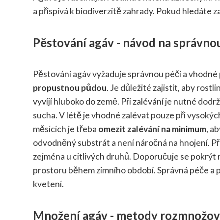
a přispívá k biodiverzitě zahrady. Pokud hledáte z
Pěstování agáv - návod na správno
Pěstování agáv vyžaduje správnou péči a vhodné
propustnou půdou
. Je důležité zajistit, aby ros
vyvíjí hluboko do země. Při zalévání je nutné dodr
sucha. V létě je vhodné zalévat pouze při vysokýc
měsících je třeba
omezit zalévání na minimum
, a
odvodněný substrát a není náročná na hnojení. Při
zejména u citlivých druhů. Doporučuje se pokrýt
prostoru během zimního období. Správná péče a po
kvetení.
Množení agáv - metody rozmnožován