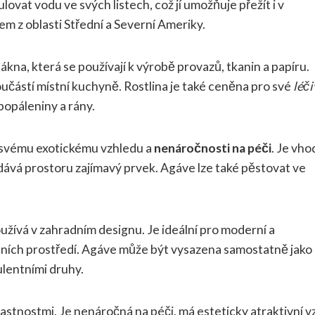
vat vodu ve svých listech, což jí umožňuje přežít i v
m z oblasti Střední a Severní Ameriky.
ákna, která se používají k výrobě provazů, tkanin a papíru.
oučástí místní kuchyně. Rostlina je také ceněna pro své
léči
 popáleniny a rány.
 svému exotickému vzhledu a
nenáročnosti na péči
. Je vh
ává prostoru zajímavý prvek. Agáve lze také pěstovat ve
užívá v zahradním designu. Je ideální pro moderní a
kálních prostředí. Agáve může být vysazena samostatně jako
ulentními druhy.
lastnostmi. Je nenáročná na péči, má esteticky atraktivní v