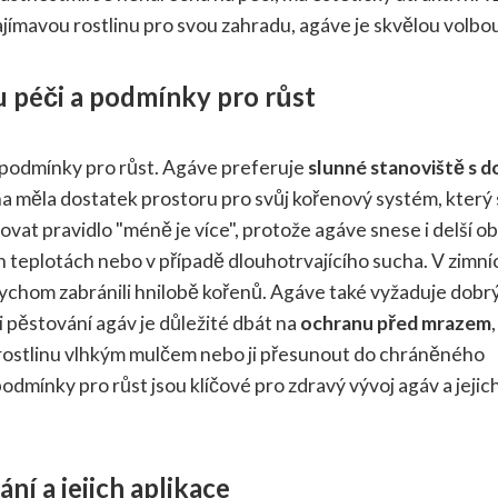
ajímavou rostlinu pro svou zahradu, agáve je skvělou volbo
u péči a podmínky pro růst
 podmínky pro růst. Agáve preferuje
slunné stanoviště s d
tlina měla dostatek prostoru pro svůj kořenový systém, který
žovat pravidlo "méně je více", protože agáve snese i delší o
h teplotách nebo v případě dlouhotrvajícího sucha. V zimní
bychom zabránili hnilobě kořenů. Agáve také vyžaduje dobr
 pěstování agáv je důležité dbát na
ochranu před mrazem
,
 rostlinu vlhkým mulčem nebo ji přesunout do chráněného
dmínky pro růst jsou klíčové pro zdravý vývoj agáv a jejic
í a jejich aplikace