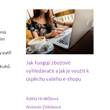
ámá
ným
 patří
Jak fungují zbožové
 druhů
vyhledávače a jak je využít k
úspěchu vašeho e-shopu
Adéla Hrdličková
Antonie Zelinková