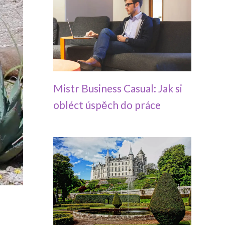
Mistr Business Casual: Jak si
obléct úspěch do práce