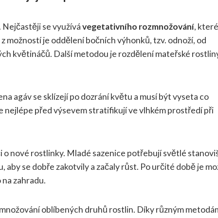
 Nejčastěji se využívá
vegetativního rozmnožování
, které
 z možností je oddělení bočních výhonků, tzv. odnoží, od
ých květináčů. Další metodou je rozdělení mateřské rostlin
 agáv se sklízejí po dozrání květu a musí být vyseta co
e nejlépe před výsevem stratifikují ve vlhkém prostředí při
i o nové rostlinky. Mladé sazenice potřebují světlé stanovi
, aby se dobře zakotvily a začaly růst. Po určité době je m
o na zahradu.
množování oblíbených druhů rostlin. Díky různým metodá