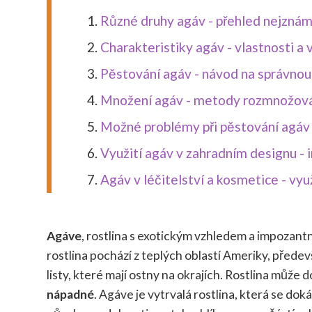
Různé druhy agáv - přehled nejznám
Charakteristiky agáv - vlastnosti a v
Pěstování agáv - návod na správnou
Množení agáv - metody rozmnožování
Možné problémy při pěstování agáv -
Využití agáv v zahradním designu - i
Agáv v léčitelství a kosmetice - využ
Agáve
, rostlina s exotickým vzhledem a impozantn
rostlina pochází z teplých oblastí Ameriky, předev
listy, které mají ostny na okrajích. Rostlina může 
nápadné
. Agáve je vytrvalá rostlina, která se d