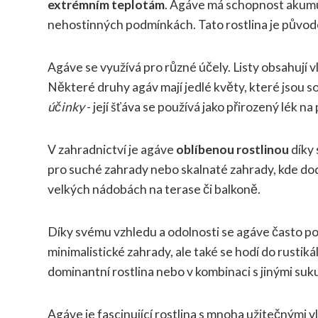
extrémním teplotám
. Agáve má schopnost akumulo
nehostinných podmínkách. Tato rostlina je původe
Agáve se využívá pro různé účely. Listy obsahují vl
Některé druhy agáv mají jedlé květy, které jsou s
účinky
- její šťáva se používá jako přirozený lék na
V zahradnictví je agáve
oblíbenou rostlinou
díky
pro suché zahrady nebo skalnaté zahrady, kde dod
velkých nádobách na terase či balkoně.
Díky svému vzhledu a odolnosti se agáve často po
minimalistické zahrady, ale také se hodí do rusti
dominantní rostlina nebo v kombinaci s jinými suk
Agáve je fascinující rostlina s mnoha užitečnými v