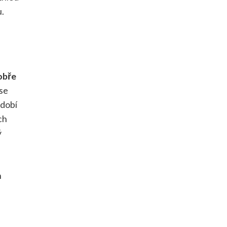
u.
obře
 se
bdobí
ch
ý
h