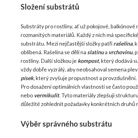
Složení substrátů
Substráty pro rostliny, ať už pokojové, balkónové 
rozmanitých materiálů. Každý z nich má specifické 
substrátu. Mezi nejčastější složky patří
rašelina
, 
oblíbená. Rašelina se dělí na
slatinu
a
vrchovinu
, 
rostliny. Další složkou je
kompost
, který dodává s
vždy dobře vyzrálý, aby neobsahoval semena plev
písek
, který zvyšuje propustnost a provzdušnění.
Pro dosažení optimálních vlastností se často používa
nebo
vermikulit
. Tyto materiály zlepšují struktur
důležité zohlednit požadavky konkrétních druhů r
Výběr správného substrátu