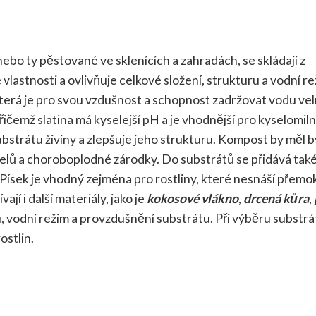
nebo ty pěstované ve sklenících a zahradách, se skládají z
vlastnosti a ovlivňuje celkové složení, strukturu a vodní r
která je pro svou vzdušnost a schopnost zadržovat vodu ve
přičemž slatina má kyselejší pH a je vhodnější pro kyselomil
ubstrátu živiny a zlepšuje jeho strukturu. Kompost by měl b
elů a choroboplodné zárodky. Do substrátů se přidává tak
 Písek je vhodný zejména pro rostliny, které nesnáší přemok
jí i další materiály, jako je
kokosové vlákno
,
drcená kůra
,
u, vodní režim a provzdušnění substrátu. Při výběru substrá
ostlin.