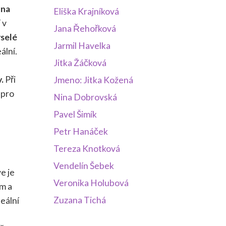
 na
Eliška Krajníková
 v
Jana Řehořková
yselé
Jarmil Havelka
ální.
Jitka Žáčková
.
Při
Jmeno: Jitka Kožená
 pro
Nina Dobrovská
Pavel Šimík
Petr Hanáček
Tereza Knotková
Vendelín Šebek
e je
Veronika Holubová
m a
Zuzana Tichá
deální