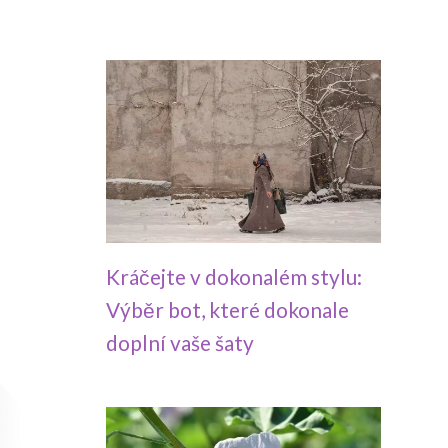
Kráčejte v dokonalém stylu:
Výběr bot, které dokonale
doplní vaše šaty