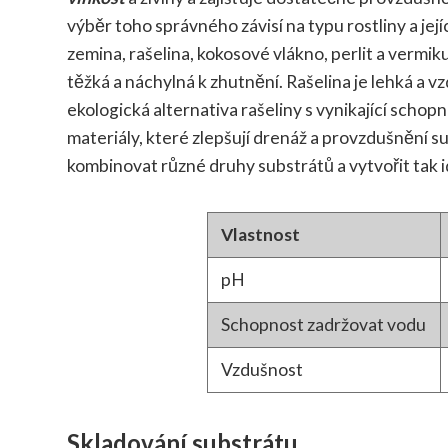
výběr toho správného závisí na typu rostliny a jej
zemina, rašelina, kokosové vlákno, perlit a vermiku
těžká a náchylná k zhutnění. Rašelina je lehká a v
ekologická alternativa rašeliny s vynikající schop
materiály, které zlepšují drenáž a provzdušnění s
kombinovat různé druhy substrátů a vytvořit tak i
Vlastnost
pH
Schopnost zadržovat vodu
Vzdušnost
Skladování substrátu