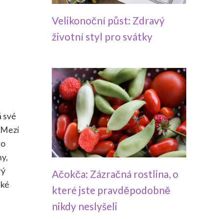
Velikonoční půst: Zdravý
životní styl pro svátky
á své
. Mezi
ro
ny,
rý
Ačokča: Zázračná rostlina, o
cké
které jste pravděpodobně
nikdy neslyšeli