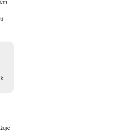
něm
tí
ík
ržuje
a