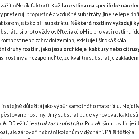
zvážit několik faktorů.
Každá rostlina má specifické nároky
 preferují propustné a vzdušné substráty, jiné se lépe daří
faktorem je také pH substrátu.
Některé rostliny vyžadují k
trátu si proto vždy ověřte, jaké pH je pro vaši rostlinu ide
 kompost nebo zahradní zemina, existuje i široká škála
ní druhy rostlin, jako jsou orchideje, kaktusy nebo citrusy
í rostliny a nezapomeňte, že kvalitní substrát je základem
lin stejně důležitá jako výběr samotného materiálu. Nejdřív
pěstované rostliny. Jiný substrát bude vyhovovat kaktusů
ně. Důležitá je
struktura substrátu
. Pro většinu rostlin je i
st, ale zároveň nebrání kořenům v dýchání. Příliš těžký a