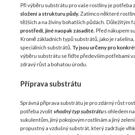
Při výběru substrátu pro vaše rostliny je potřeba 
složení a strukturu půdy.
Zatímco některé rostliny
těžších a na živiny bohatších půdách. Důležitým 
prostředí, jiné naopak zásadité.
Před nákupem subs
Kromě základních typů substrátů, jako je rašelina,
speciálních substrátů.
Ty jsou určeny pro konkrét
výběru substrátu se řiďte především potřebami vaš
zdravý růst a bohatou úrodu.
Příprava substrátu
Správná příprava substrátu je pro zdárný růst rost
potřeba zvolit
vhodný typ substrátu
s ohledem na 
sukulentům, jiný pokojovým rostlinám a jiný zeleni
propustný a vzdušný substrát, který zadržuje vlhko