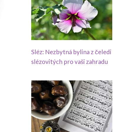
Sléz: Nezbytná bylina z čeledi
slézovitých pro vaši zahradu