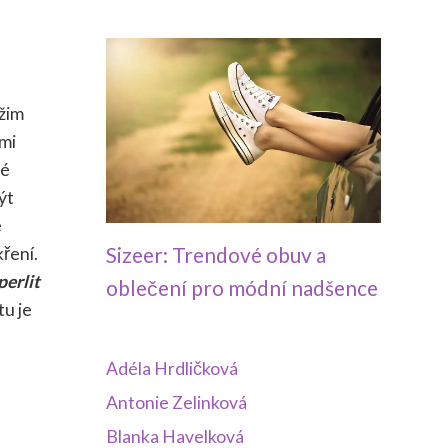
ežim
lmi
né
ýt
é
Sizeer: Trendové obuv a
ření.
perlit
oblečení pro módní nadšence
tu je
Adéla Hrdličková
Antonie Zelinková
Blanka Havelková