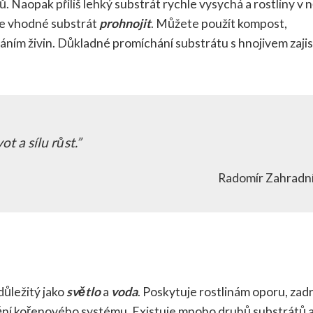
 Naopak příliš lehký substrát rychle vysychá a rostliny v 
je vhodné substrát
prohnojit
. Můžete použít kompost,
ím živin. Důkladné promíchání substrátu s hnojivem zajis
t a sílu růst.
Radomír Zahradn
důležitý jako
světlo
a
voda
. Poskytuje rostlinám oporu, zad
nění kořenového systému. Existuje mnoho druhů substrátů 