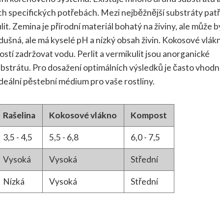
ích specifických potřebách. Mezi nejběžnější substráty patř
lit. Zemina je přírodní materiál bohatý na živiny, ale může b
zdušná, ale má kyselé pH a nízký obsah živin. Kokosové vlákn
ností zadržovat vodu. Perlit a vermikulit jsou anorganické
ubstrátu. Pro dosažení optimálních výsledků je často vhod
deální pěstební médium pro vaše rostliny.
Rašelina
Kokosové vlákno
Kompost
3,5 - 4,5
5,5 - 6,8
6,0 - 7,5
Vysoká
Vysoká
Střední
Nízká
Vysoká
Střední