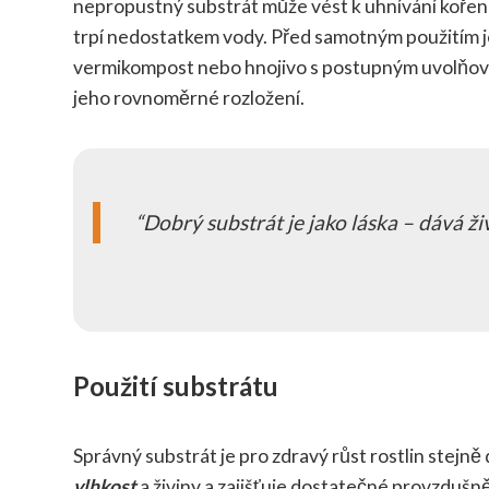
nepropustný substrát může vést k uhnívání kořenů.
trpí nedostatkem vody. Před samotným použitím 
vermikompost nebo hnojivo s postupným uvolňován
jeho rovnoměrné rozložení.
Dobrý substrát je jako láska – dává živo
Použití substrátu
Správný substrát je pro zdravý růst rostlin stejně 
vlhkost
a živiny a zajišťuje dostatečné provzduš