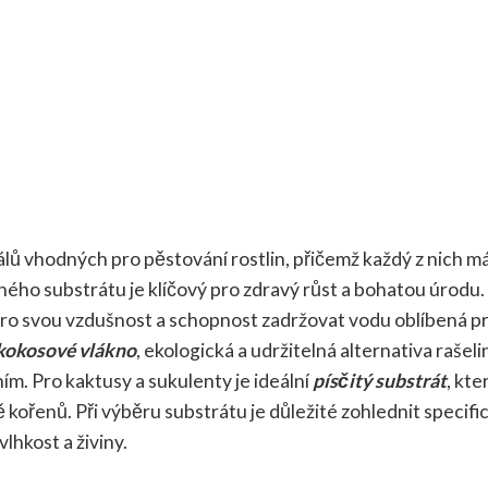
lů vhodných pro pěstování rostlin, přičemž každý z nich m
vného substrátu je klíčový pro zdravý růst a bohatou úrodu
 pro svou vzdušnost a schopnost zadržovat vodu oblíbená p
kokosové vlákno
, ekologická a udržitelná alternativa rašeli
m. Pro kaktusy a sukulenty je ideální
písčitý substrát
, kte
ě kořenů. Při výběru substrátu je důležité zohlednit specifi
lhkost a živiny.