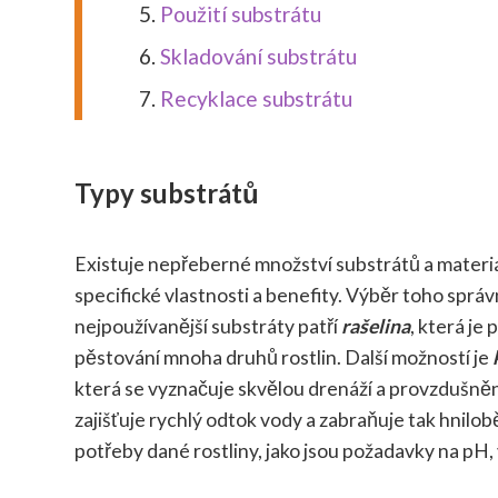
Použití substrátu
Skladování substrátu
Recyklace substrátu
Typy substrátů
Existuje nepřeberné množství substrátů a materiá
specifické vlastnosti a benefity. Výběr toho sprá
nejpoužívanější substráty patří
rašelina
, která je
pěstování mnoha druhů rostlin. Další možností je
která se vyznačuje skvělou drenáží a provzdušnění
zajišťuje rychlý odtok vody a zabraňuje tak hnilob
potřeby dané rostliny, jako jsou požadavky na pH, v