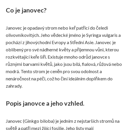
Co je janovec?
Janovec je opadavý strom nebo keř patřící do čeledi
olivovníkovitých. Jeho vědecké jméno je Syringa vulgaris a
pochází z jihovýchodní Evropy a Střední Asie. Janovec je
oblíbený pro své nádherné květy a příjemnou vůni, kterou
rozkvétající keře šíří. Existuje mnoho odrůd janovce s
různými barvami květů, jako jsou bílá, fialová, růžová nebo
modrá. Tento strom je ceněn pro svou odolnost a
nenáročnost na péči, což ho činí ideálním doplňkem do
zahrady.
Popis janovce a jeho vzhled.
Janovec (Ginkgo biloba) je jedním z nejstarších stromů na
světě a patří mezi žijící fosilie. Jeho listy mají