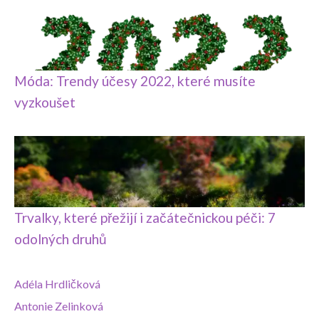
Móda: Trendy účesy 2022, které musíte
vyzkoušet
Trvalky, které přežijí i začátečnickou péči: 7
odolných druhů
Adéla Hrdličková
Antonie Zelinková