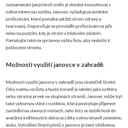
zaznamenání jakýchkoli změn je vhodné konzultovat s
odborníkem na rostliny. Janovec vyžaduje pravidelné
prořezávání, které pomáhá udržet strom zdravý a
tvarovaný. Doporučuje se provádět prořezávání na jaře
nebo na podzim, kdy je strom v klidovém období.
Pamatujte také na správnou výšku řezu, aby nedošlo k
poškození stromu.
Možnosti využití janovce v zahradě.
Možnosti využití janovce v zahradě jsou skutečně široké.
Díky svému vzrůstu a husté koruně je ideální jako solitéra
nebo výrazný prvek ve skupinách stromů. Janovec může být
také výbornou stínící rostlinou, která poskytuje příjemné
zastínění na slunných místech. Jeho listy se dobře hodí do
aranžmá květinových dekorací díky svému tmavě zelenému
lesku. Vytváření živých plotů z janovce je také oblíbenou