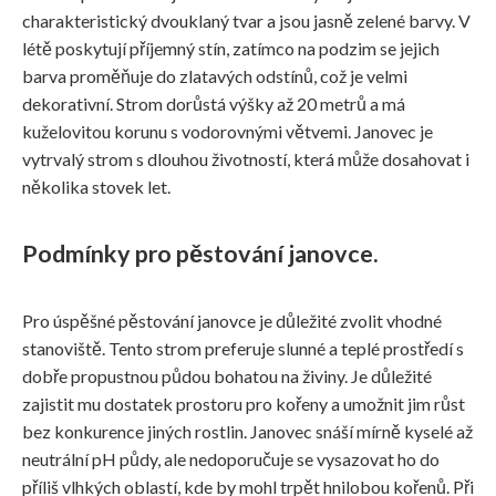
charakteristický dvouklaný tvar a jsou jasně zelené barvy. V
létě poskytují příjemný stín, zatímco na podzim se jejich
barva proměňuje do zlatavých odstínů, což je velmi
dekorativní. Strom dorůstá výšky až 20 metrů a má
kuželovitou korunu s vodorovnými větvemi. Janovec je
vytrvalý strom s dlouhou životností, která může dosahovat i
několika stovek let.
Podmínky pro pěstování janovce.
Pro úspěšné pěstování janovce je důležité zvolit vhodné
stanoviště. Tento strom preferuje slunné a teplé prostředí s
dobře propustnou půdou bohatou na živiny. Je důležité
zajistit mu dostatek prostoru pro kořeny a umožnit jim růst
bez konkurence jiných rostlin. Janovec snáší mírně kyselé až
neutrální pH půdy, ale nedoporučuje se vysazovat ho do
příliš vlhkých oblastí, kde by mohl trpět hnilobou kořenů. Při