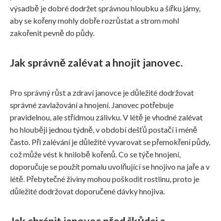
výsadbě je dobré dodržet správnou hloubku a šířku jámy,
aby se kořeny mohly dobře rozrůstat a strom mohl
zakořenit pevně do půdy.
Jak správně zalévat a hnojit janovec.
Pro správný růst a zdraví janovce je důležité dodržovat
správné zavlažování a hnojení. Janovec potřebuje
pravidelnou, ale střídmou zálivku. V létě je vhodné zalévat
ho hlouběji jednou týdně, v období dešťů postačí i méně
často. Při zalévání je důležité vyvarovat se přemokření půdy,
což může vést k hnilobě kořenů. Co se týče hnojení,
doporučuje se použít pomalu uvolňující se hnojivo na jaře a v
létě. Přebytečné živiny mohou poškodit rostlinu, proto je
důležité dodržovat doporučené dávky hnojiva.
Jak chránit janovec před škůdci a