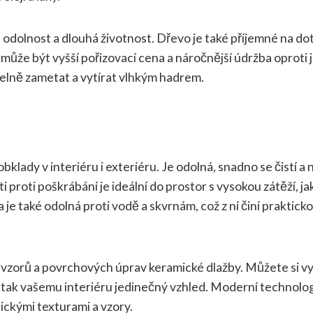
, odolnost a dlouhá životnost. Dřevo je také příjemné na do
může být vyšší pořizovací cena a náročnější údržba oproti 
elně zametat a vytírat vlhkým hadrem.
klady v interiéru i exteriéru. Je odolná, snadno se čistí a n
i proti poškrábání je ideální do prostor s vysokou zátěží, ja
je také odolná proti vodě a skvrnám, což z ní činí praktick
, vzorů a povrchových úprav keramické dlažby. Můžete si vy
 tak vašemu interiéru jedinečný vzhled. Moderní technolo
tickými texturami a vzory.