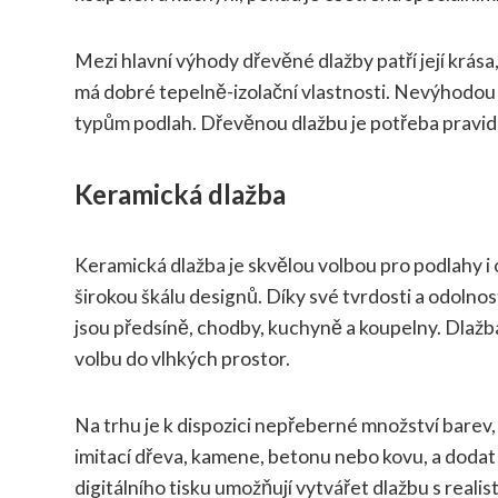
Mezi hlavní výhody dřevěné dlažby patří její krása
má dobré tepelně-izolační vlastnosti. Nevýhodou 
typům podlah. Dřevěnou dlažbu je potřeba pravid
Keramická dlažba
Keramická dlažba je skvělou volbou pro podlahy i ob
širokou škálu designů. Díky své tvrdosti a odolnost
jsou předsíně, chodby, kuchyně a koupelny. Dlažba 
volbu do vlhkých prostor.
Na trhu je k dispozici nepřeberné množství barev
imitací dřeva, kamene, betonu nebo kovu, a dodat
digitálního tisku umožňují vytvářet dlažbu s realis