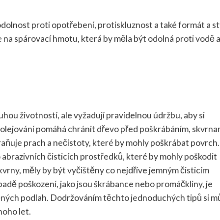
 odolnost proti opotřebení, protiskluznost a také formát a st
 na spárovací hmotu, která by měla být odolná proti vodě 
ou životností, ale vyžadují pravidelnou údržbu, aby si
 olejování pomáhá chránit dřevo před poškrábáním, skvrna
raňuje prach a nečistoty, které by mohly poškrábat povrch.
abrazivních čisticích prostředků, které by mohly poškodit
vrny, měly by být vyčištěny co nejdříve jemným čisticím
adě poškození, jako jsou škrábance nebo promáčkliny, je
věných podlah. Dodržováním těchto jednoduchých tipů si m
oho let.