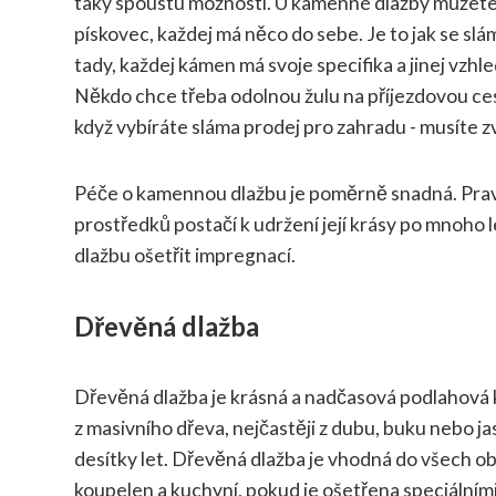
taky spoustu možností. U kamenné dlažby můžete v
pískovec, každej má něco do sebe. Je to jak se sláma
tady, každej kámen má svoje specifika a jinej vzhle
Někdo chce třeba odolnou žulu na příjezdovou cest
když vybíráte sláma prodej pro zahradu - musíte zv
Péče o kamennou dlažbu je poměrně snadná. Pravid
prostředků postačí k udržení její krásy po mnoho 
dlažbu ošetřit impregnací.
Dřevěná dlažba
Dřevěná dlažba je krásná a nadčasová podlahová kr
z masivního dřeva, nejčastěji z dubu, buku nebo ja
desítky let. Dřevěná dlažba je vhodná do všech ob
koupelen a kuchyní, pokud je ošetřena speciálními o