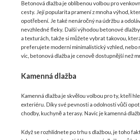
Betonová dlažba je oblíbenou volbou pro venkovní 
cesty. Její popularita pramení z mnoha výhod, kter
opotřebení. Je také nenáročný na údržbu a odoláv
nevzhledné fleky. Další výhodou betonové dlažby 
a texturách, takže si můžete vybrat takovou, kte
preferujete moderní minimalistický vzhled, nebo r
víc, betonová dlažba je cenově dostupnější než mn
Kamenná dlažba
Kamenná dlažba je skvělou volbou pro ty, kteří hle
exteriéru. Díky své pevnosti a odolnosti vůči opot
chodby, kuchyně a terasy. Navíc je kamenná dlažba 
Když se rozhlídnete po trhu s dlažbou, je toho fa