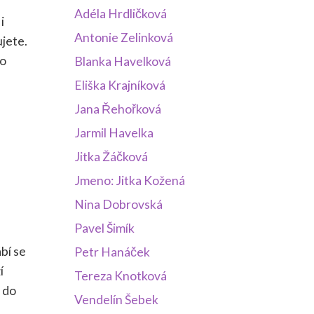
Adéla Hrdličková
i
Antonie Zelinková
ujete.
ko
Blanka Havelková
Eliška Krajníková
Jana Řehořková
Jarmil Havelka
Jitka Žáčková
Jmeno: Jitka Kožená
Nina Dobrovská
Pavel Šimík
bí se
Petr Hanáček
í
Tereza Knotková
 do
Vendelín Šebek