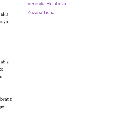
Veronika Holubová
Zuzana Tichá
tek a
jiným
abízí
ko
ou
brat z
gie