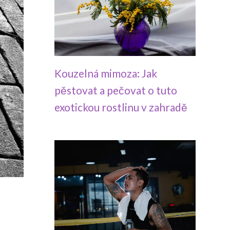
Kouzelná mimoza: Jak
pěstovat a pečovat o tuto
exotickou rostlinu v zahradě