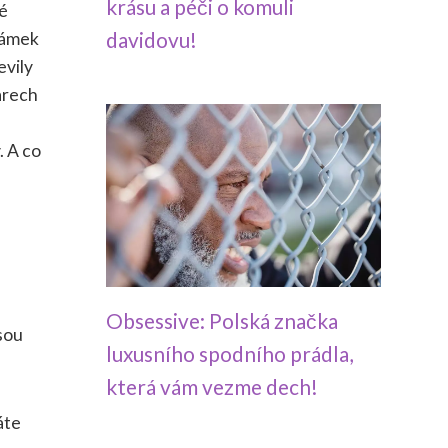
krásu a péči o komuli
vé
davidovu!
známek
evily
arech
. A co
Obsessive: Polská značka
jsou
luxusního spodního prádla,
která vám vezme dech!
áte