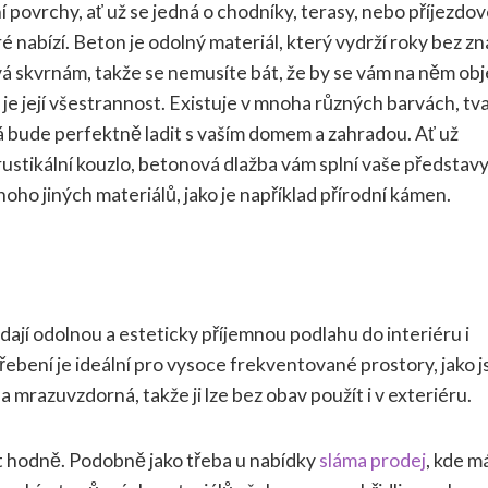
povrchy, ať už se jedná o chodníky, terasy, nebo příjezdo
é nabízí. Beton je odolný materiál, který vydrží roky bez 
á skvrnám, takže se nemusíte bát, že by se vám na něm obj
je její všestrannost. Existuje v mnoha různých barvách, tv
rá bude perfektně ladit s vaším domem a zahradou. Ať už
ustikální kouzlo, betonová dlažba vám splní vaše představy
oho jiných materiálů, jako je například přírodní kámen.
dají odolnou a esteticky příjemnou podlahu do interiéru i
řebení je ideální pro vysoce frekventované prostory, jako 
mrazuvzdorná, takže ji lze bez obav použít i v exteriéru.
kt hodně. Podobně jako třeba u nabídky
sláma prodej
, kde m