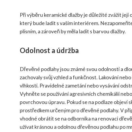
Při výběru keramické dlažby je důležité zvážit její
který bude ladit s vaším interiérem. Nezapomeňte
plísním, a zároveň by měla ladit s barvou dlažby.
Odolnost a údržba
Dřevěné podlahy jsou známé svou odolností a dlouh
zachovaly svůj vzhled a funkčnost. Lakování nebo
vlhkostí. Pravidelné zametání nebo vysávání odst
Vyhněte se používání agresivních chemikálií nebo 
povrchovou úpravu. Pokud se na podlaze objeví sk
prostředkem určeným pro dřevěné podlahy. V příp
vhodné obrátit se na odborníka na renovaci dře
užívat krásnou a odolnou dřevěnou podlahu po mn