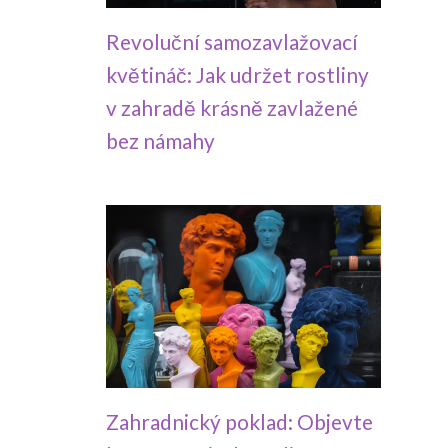
Revoluční samozavlažovací
květináč: Jak udržet rostliny
v zahradě krásně zavlažené
bez námahy
Zahradnický poklad: Objevte