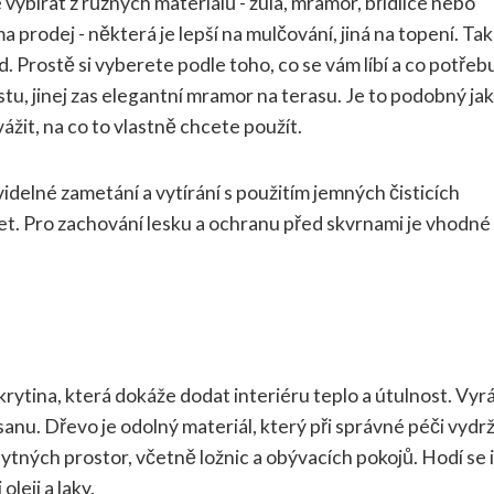
ybírat z různých materiálů - žula, mramor, břidlice nebo
 prodej - některá je lepší na mulčování, jiná na topení. Tak 
d. Prostě si vyberete podle toho, co se vám líbí a co potřeb
u, jinej zas elegantní mramor na terasu. Je to podobný ja
ážit, na co to vlastně chcete použít.
elné zametání a vytírání s použitím jemných čisticích
let. Pro zachování lesku a ochranu před skvrnami je vhodné
ytina, která dokáže dodat interiéru teplo a útulnost. Vyrá
sanu. Dřevo je odolný materiál, který při správné péči vydrž
ytných prostor, včetně ložnic a obývacích pokojů. Hodí se i
leji a laky.