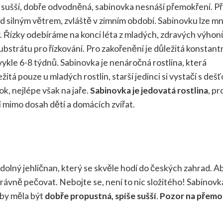
e sušší, dobře odvodněná, sabinovka nesnáší přemokření. Př
d silným větrem, zvláště v zimním období. Sabinovku lze mn
ky. Řízky odebíráme na konci léta z mladých, zdravých výhon
bstrátu pro řízkování. Pro zakořenění je důležitá konstant
vykle 6-8 týdnů. Sabinovka je nenáročná rostlina, která
žitá pouze u mladých rostlin, starší jedinci si vystačí s deš
ok, nejlépe však na jaře.
Sabinovka je jedovatá rostlina
, pr
ji mimo dosah dětí a domácích zvířat.
 odolný jehličnan, který se skvěle hodí do českých zahrad. A
správně pečovat. Nebojte se, není to nic složitého! Sabinov
a by měla být
dobře propustná, spíše sušší
.
Pozor na přemo