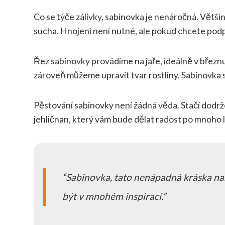
Co se týče zálivky, sabinovka je nenáročná. Větši
sucha. Hnojení není nutné, ale pokud chcete podpo
Řez sabinovky provádíme na jaře, ideálně v břez
zároveň můžeme upravit tvar rostliny. Sabinovka sn
Pěstování sabinovky není žádná věda. Stačí dodrž
jehličnan, který vám bude dělat radost po mnoho l
Sabinovka, tato nenápadná kráska naši
být v mnohém inspirací.