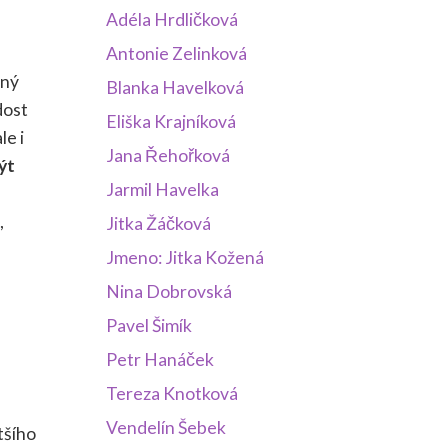
Adéla Hrdličková
Antonie Zelinková
bný
Blanka Havelková
dost
Eliška Krajníková
le i
Jana Řehořková
ýt
Jarmil Havelka
,
Jitka Žáčková
Jmeno: Jitka Kožená
Nina Dobrovská
Pavel Šimík
Petr Hanáček
Tereza Knotková
Vendelín Šebek
tšího