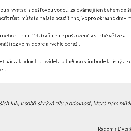
nou si vystačí s dešťovou vodou, zaléváme ji jen během delš
řit růst, můžete na jaře použít hnojivo pro okrasné dřevin
nu nebo dubnu. Odstraňujeme poškozené a suché větve a
áší řez velmi dobře a rychle obráží.
et pár základních pravidel a odměnou vám bude krásný a z
et.
ch luk, v sobě skrývá sílu a odolnost, která nám můž
Radomír Dvoř