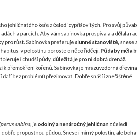
kého jehličnatého keře z čeledi cypřišovitých. Pro svůj půva
radách a parcích. Aby vám sabinovka prospívala a dělala ra
nky pro růst. Sabinovka preferuje
slunné stanoviště
, snese a
 habitus, v polostínu poroste o něco řidčeji.
Půda by měla b
toleruje i chudší půdy,
důležitá je pro ni dobrá drenáž
.
ází k přemokření kořenů. Sabinovka je mrazuvzdorná dřevina
í daří bez problémů přezimovat. Dobře snáší i znečištěné
iperus sabina
, je
odolný a nenáročný jehličnan
z čeledi
s dobře propustnou půdou. Snese i mírný polostín, ale boha