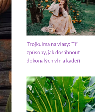
Trojkulma na vlasy: Tři
způsoby, jak dosáhnout
dokonalých vln a kadeří