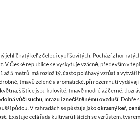
ený jehličnatý keř z čeledi cypřišovitých. Pochází z hornatýc
kaz. V České republice se vyskytuje vzácně, především v tepl
 až 5 metrů, má rozložitý, často poléhavý vzrůst a vytváří 
, drobné, tmavě zelené a aromatické, při rozemnutí vydávají
května, šištice jsou kulovité, tmavě modré až černé, dozráv
odolná vůči suchu, mrazu i znečištěnému ovzduší
. Dobře se
 sušší půdou. V zahradách se pěstuje jako
okrasný keř, cen
ost
. Existuje celá řada kultivarů lišících se vzrůstem, tvare