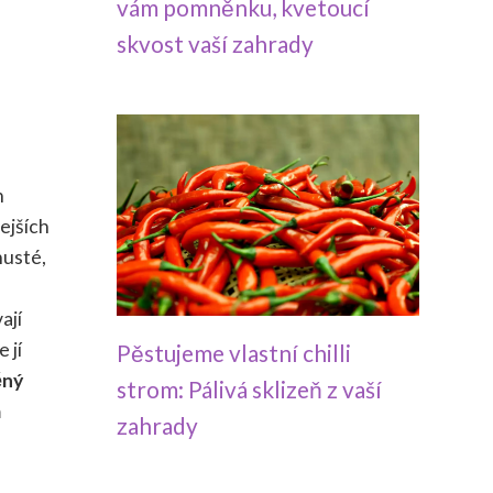
vám pomněnku, kvetoucí
skvost vaší zahrady
h
ejších
husté,
ají
 jí
Pěstujeme vlastní chilli
ěný
strom: Pálivá sklizeň z vaší
m
zahrady