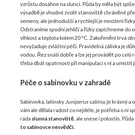
vzrůstu dosáhne na slunci. Půda by měla být spíš
výsadbě je vhodné zvolit stanoviště chráněné pře
semeny, ale jednodušší a rychlejší je množení říz
Odstraníme spodní jehličí a řízky zapíchneme do su
vlhkost a teplota kolem 20 °C. Zakořenění trvá ob
nevyžaduje zvláštní péči. Pravidelná zálivka je důle
vodou. Řez snáší dobře a lze jej provádět po celý r
třeba dbát opatrnosti při manipulaci s ní a umístit 
Péče o sabinovku v zahradě
Sabinovka, latinsky
Juniperus sabina
, je krásný a
vám ale dělala radost co nejdéle, je potřeba o ni 
ráda
slunná stanoviště
, ale snese i polostín. Půd
to sabinovce nesvědčí.