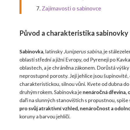
Zajímavosti o sabinovce
Původ a charakteristika sabinovky
Sabinovka
, latinsky
Juniperus sabina
, je stálezel
oblastí střední a jižní Evropy, od Pyrenejí po Kav
oblastech, a je chráněna zákonem. Dorůstá výšky 1
neprostupné porosty. Její jehlice jsou šupinovité
charakteristickou, silnou vůni. Kvete od dubna do 
druhým rokem. Sabinovka je
nenáročná dřevina, 
daří na slunných stanovištích s propustnou, spíše
pro svůj atraktivní vzhled, nenáročnost a odoln
koruny a barvou jehličí.