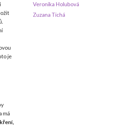
i
Veronika Holubová
ožit
Zuzana Tichá
ů.
ní
ťovou
oto je
by
ka má
kření,