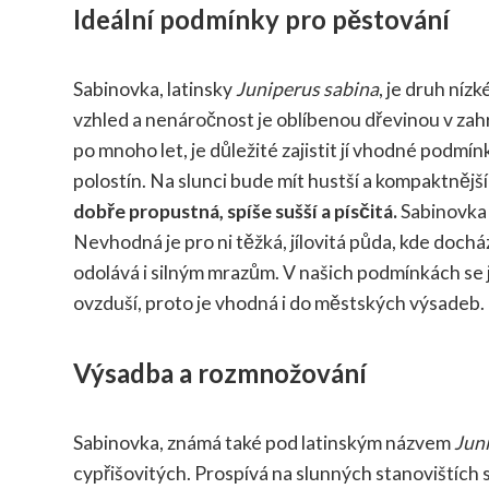
Ideální podmínky pro pěstování
Sabinovka, latinsky
Juniperus sabina
, je druh níz
vzhled a nenáročnost je oblíbenou dřevinou v zah
po mnoho let, je důležité zajistit jí vhodné podmí
polostín. Na slunci bude mít hustší a kompaktnější
dobře propustná, spíše sušší a písčitá.
Sabinovka 
Nevhodná je pro ni těžká, jílovitá půda, kde doch
odolává i silným mrazům. V našich podmínkách se j
ovzduší, proto je vhodná i do městských výsadeb.
Výsadba a rozmnožování
Sabinovka, známá také pod latinským názvem
Jun
cypřišovitých. Prospívá na slunných stanovištích 