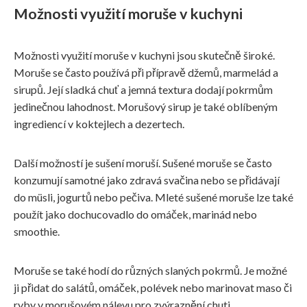
Možnosti využití moruše v kuchyni
Možnosti využití moruše v kuchyni jsou skutečně široké.
Moruše se často používá při přípravě džemů, marmelád a
sirupů. Její sladká chuť a jemná textura dodají pokrmům
jedinečnou lahodnost. Morušový sirup je také oblíbeným
ingrediencí v koktejlech a dezertech.
Další možností je sušení moruší. Sušené moruše se často
konzumují samotné jako zdravá svačina nebo se přidávají
do müsli, jogurtů nebo pečiva. Mleté sušené moruše lze také
použít jako dochucovadlo do omáček, marinád nebo
smoothie.
Moruše se také hodí do různých slaných pokrmů. Je možné
ji přidat do salátů, omáček, polévek nebo marinovat maso či
ryby v morušovém nálevu pro zvýraznění chuti.