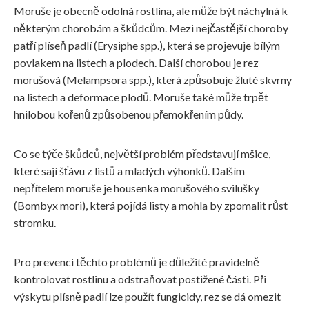
Moruše je obecně odolná rostlina, ale může být náchylná k
některým chorobám a škůdcům. Mezi nejčastější choroby
patří plíseň padlí (Erysiphe spp.), která se projevuje bílým
povlakem na listech a plodech. Další chorobou je rez
morušová (Melampsora spp.), která způsobuje žluté skvrny
na listech a deformace plodů. Moruše také může trpět
hnilobou kořenů způsobenou přemokřením půdy.
Co se týče škůdců, největší problém představují mšice,
které sají šťávu z listů a mladých výhonků. Dalším
nepřítelem moruše je housenka morušového svilušky
(Bombyx mori), která pojídá listy a mohla by zpomalit růst
stromku.
Pro prevenci těchto problémů je důležité pravidelně
kontrolovat rostlinu a odstraňovat postižené části. Při
výskytu plísně padlí lze použít fungicidy, rez se dá omezit