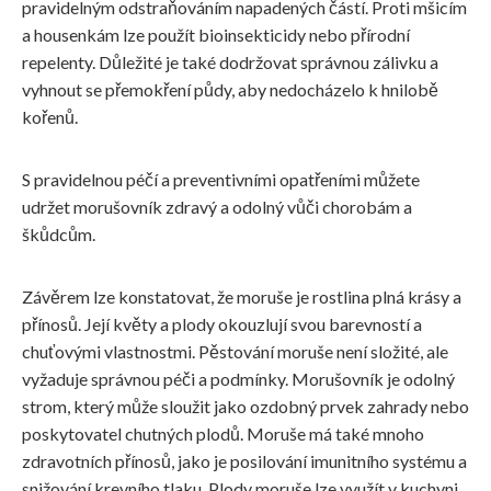
pravidelným odstraňováním napadených částí. Proti mšicím
a housenkám lze použít bioinsekticidy nebo přírodní
repelenty. Důležité je také dodržovat správnou zálivku a
vyhnout se přemokření půdy, aby nedocházelo k hnilobě
kořenů.
S pravidelnou péčí a preventivními opatřeními můžete
udržet morušovník zdravý a odolný vůči chorobám a
škůdcům.
Závěrem lze konstatovat, že moruše je rostlina plná krásy a
přínosů. Její květy a plody okouzlují svou barevností a
chuťovými vlastnostmi. Pěstování moruše není složité, ale
vyžaduje správnou péči a podmínky. Morušovník je odolný
strom, který může sloužit jako ozdobný prvek zahrady nebo
poskytovatel chutných plodů. Moruše má také mnoho
zdravotních přínosů, jako je posilování imunitního systému a
snižování krevního tlaku. Plody moruše lze využít v kuchyni