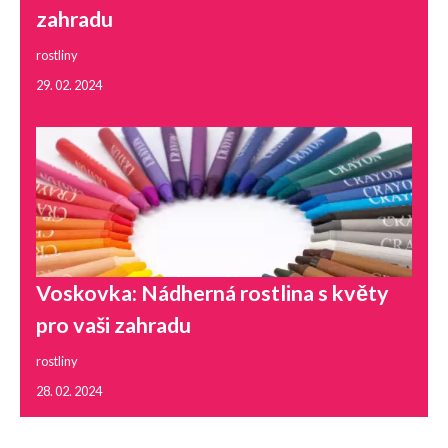
zahradu
rostliny
29. 02. 2024
Voskovka: Nádherná rostlina s květy
pro vaši zahradu
rostliny
28. 02. 2024