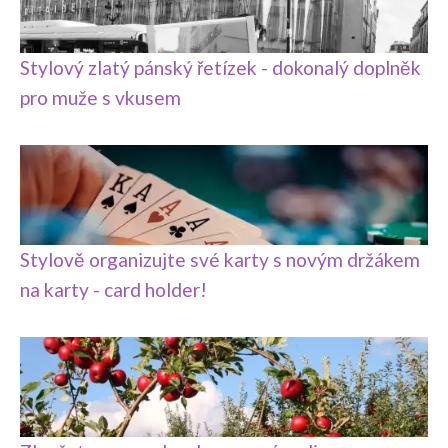
Stylový zlatý pánský řetízek - dokonalý doplněk
pro muže s vkusem
Stylově organizujte své karty s novým držákem
na karty - card holder!