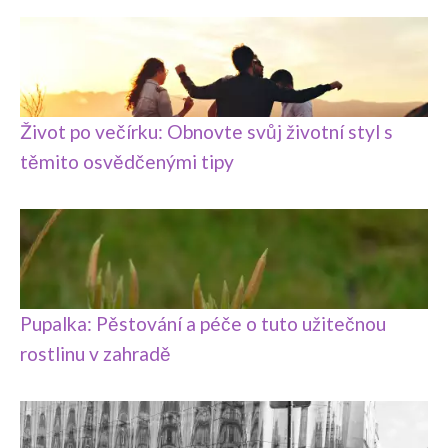
Život po večírku: Obnovte svůj životní styl s
těmito osvědčenými tipy
Pupalka: Pěstování a péče o tuto užitečnou
rostlinu v zahradě