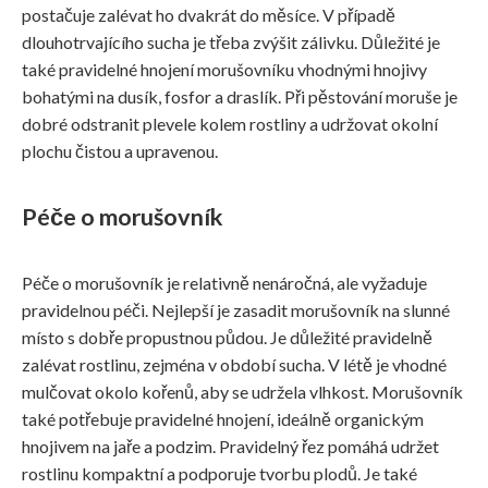
postačuje zalévat ho dvakrát do měsíce. V případě
dlouhotrvajícího sucha je třeba zvýšit zálivku. Důležité je
také pravidelné hnojení morušovníku vhodnými hnojivy
bohatými na dusík, fosfor a draslík. Při pěstování moruše je
dobré odstranit plevele kolem rostliny a udržovat okolní
plochu čistou a upravenou.
Péče o morušovník
Péče o morušovník je relativně nenáročná, ale vyžaduje
pravidelnou péči. Nejlepší je zasadit morušovník na slunné
místo s dobře propustnou půdou. Je důležité pravidelně
zalévat rostlinu, zejména v období sucha. V létě je vhodné
mulčovat okolo kořenů, aby se udržela vlhkost. Morušovník
také potřebuje pravidelné hnojení, ideálně organickým
hnojivem na jaře a podzim. Pravidelný řez pomáhá udržet
rostlinu kompaktní a podporuje tvorbu plodů. Je také