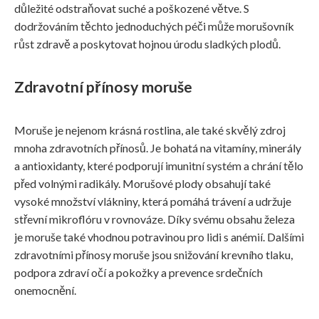
důležité odstraňovat suché a poškozené větve. S
dodržováním těchto jednoduchých péči může morušovník
růst zdravě a poskytovat hojnou úrodu sladkých plodů.
Zdravotní přínosy moruše
Moruše je nejenom krásná rostlina, ale také skvělý zdroj
mnoha zdravotních přínosů. Je bohatá na vitamíny, minerály
a antioxidanty, které podporují imunitní systém a chrání tělo
před volnými radikály. Morušové plody obsahují také
vysoké množství vlákniny, která pomáhá trávení a udržuje
střevní mikroflóru v rovnováze. Díky svému obsahu železa
je moruše také vhodnou potravinou pro lidi s anémií. Dalšími
zdravotními přínosy moruše jsou snižování krevního tlaku,
podpora zdraví očí a pokožky a prevence srdečních
onemocnění.