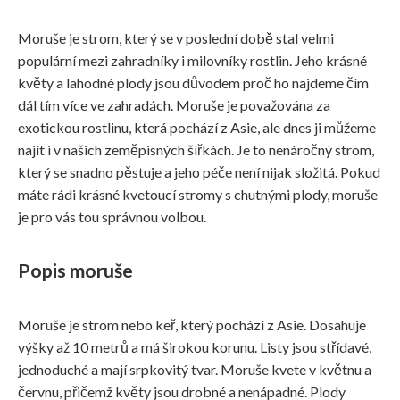
Moruše je strom, který se v poslední době stal velmi
populární mezi zahradníky i milovníky rostlin. Jeho krásné
květy a lahodné plody jsou důvodem proč ho najdeme čím
dál tím více ve zahradách. Moruše je považována za
exotickou rostlinu, která pochází z Asie, ale dnes ji můžeme
najít i v našich zeměpisných šířkách. Je to nenáročný strom,
který se snadno pěstuje a jeho péče není nijak složitá. Pokud
máte rádi krásné kvetoucí stromy s chutnými plody, moruše
je pro vás tou správnou volbou.
Popis moruše
Moruše je strom nebo keř, který pochází z Asie. Dosahuje
výšky až 10 metrů a má širokou korunu. Listy jsou střídavé,
jednoduché a mají srpkovitý tvar. Moruše kvete v květnu a
červnu, přičemž květy jsou drobné a nenápadné. Plody