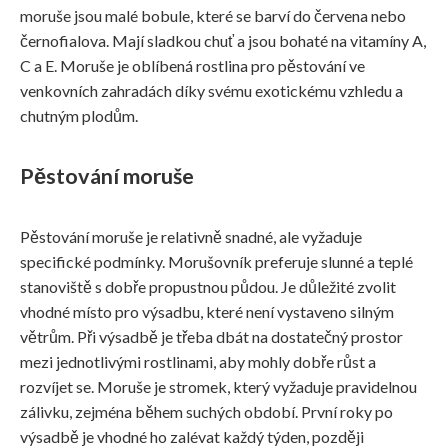
moruše jsou malé bobule, které se barví do červena nebo
černofialova. Mají sladkou chuť a jsou bohaté na vitamíny A,
C a E. Moruše je oblíbená rostlina pro pěstování ve
venkovních zahradách díky svému exotickému vzhledu a
chutným plodům.
Pěstování moruše
Pěstování moruše je relativně snadné, ale vyžaduje
specifické podmínky. Morušovník preferuje slunné a teplé
stanoviště s dobře propustnou půdou. Je důležité zvolit
vhodné místo pro výsadbu, které není vystaveno silným
větrům. Při výsadbě je třeba dbát na dostatečný prostor
mezi jednotlivými rostlinami, aby mohly dobře růst a
rozvíjet se. Moruše je stromek, který vyžaduje pravidelnou
zálivku, zejména během suchých období. První roky po
výsadbě je vhodné ho zalévat každý týden, později