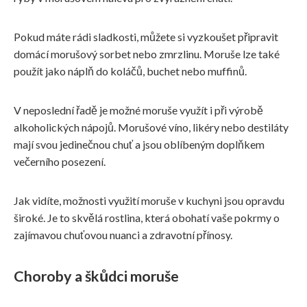
Pokud máte rádi sladkosti, můžete si vyzkoušet připravit
domácí morušový sorbet nebo zmrzlinu. Moruše lze také
použít jako náplň do koláčů, buchet nebo muffinů.
V neposlední řadě je možné moruše využít i při výrobě
alkoholických nápojů. Morušové víno, likéry nebo destiláty
mají svou jedinečnou chuť a jsou oblíbeným doplňkem
večerního posezení.
Jak vidíte, možnosti využití moruše v kuchyni jsou opravdu
široké. Je to skvělá rostlina, která obohatí vaše pokrmy o
zajímavou chuťovou nuanci a zdravotní přínosy.
Choroby a škůdci moruše