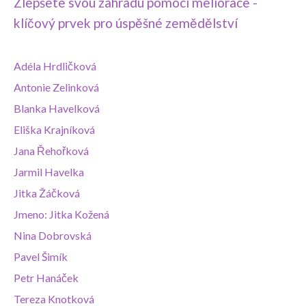
Zlepšete svou zahradu pomocí meliorace -
klíčový prvek pro úspěšné zemědělství
Adéla Hrdličková
Antonie Zelinková
Blanka Havelková
Eliška Krajníková
Jana Řehořková
Jarmil Havelka
Jitka Žáčková
Jmeno: Jitka Kožená
Nina Dobrovská
Pavel Šimík
Petr Hanáček
Tereza Knotková