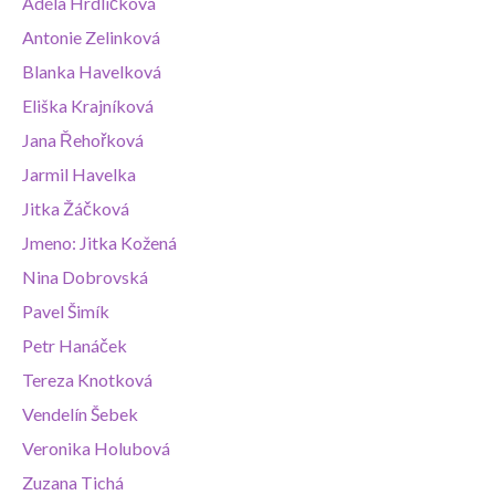
Adéla Hrdličková
Antonie Zelinková
Blanka Havelková
Eliška Krajníková
Jana Řehořková
Jarmil Havelka
Jitka Žáčková
Jmeno: Jitka Kožená
Nina Dobrovská
Pavel Šimík
Petr Hanáček
Tereza Knotková
Vendelín Šebek
Veronika Holubová
Zuzana Tichá