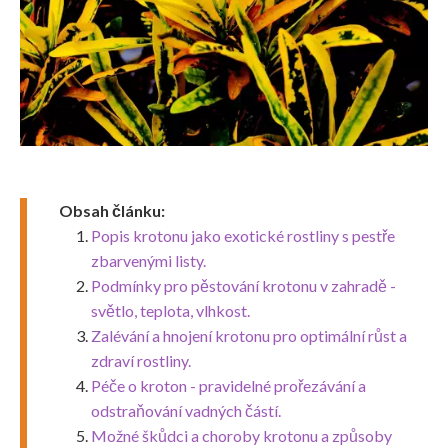
Obsah článku:
Popis krotonu jako exotické rostliny s pestře
zbarvenými listy.
Podmínky pro pěstování krotonu v zahradě -
světlo, teplota, vlhkost.
Zalévání a hnojení krotonu pro optimální růst a
zdraví rostliny.
Péče o kroton - pravidelné prořezávání a
odstraňování vadných částí.
Možné škůdci a choroby krotonu a způsoby