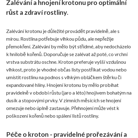
Zalévání a hnojení krotonu pro optimální
růst a zdraví rostliny.
Zalévání krotonu je důležité provádět pravidelně, ale s
mírou. Rostlina potřebuje vlhkou půdu, ale nepřežije
přemokření. Zalévání by mělo být střídmé, aby nedocházelo
k hnilobě kořenů. Doporučuje se zalévat až poté, co vrchní
vrstva substrátu oschne. Kroton preferuje vyšší vzdušnou
vlhkost, proto je vhodné občas listy postříkat vodou nebo
umístit rostlinu na podnos s vlhkým obláčkem štěrku či
expandované hlíny. Hnojení krotonu by mělo probíhat
pravidelně v období růstu (jaro a léto) hnojivem bohatým na
dusík a stopovými prvky. V zimních měsících se hnojení
omezuje nebo úplně zastavuje. Přehnojení může vést k
poškození kořenů nebo spálení listů rostliny.
Péče o kroton - pravidelné prořezávání a