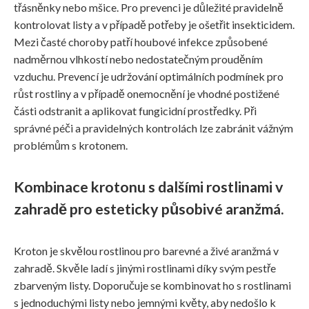
třásněnky nebo mšice. Pro prevenci je důležité pravidelně
kontrolovat listy a v případě potřeby je ošetřit insekticidem.
Mezi časté choroby patří houbové infekce způsobené
nadměrnou vlhkostí nebo nedostatečným prouděním
vzduchu. Prevencí je udržování optimálních podmínek pro
růst rostliny a v případě onemocnění je vhodné postižené
části odstranit a aplikovat fungicidní prostředky. Při
správné péči a pravidelných kontrolách lze zabránit vážným
problémům s krotonem.
Kombinace krotonu s dalšími rostlinami v
zahradě pro esteticky působivé aranžmá.
Kroton je skvělou rostlinou pro barevné a živé aranžmá v
zahradě. Skvěle ladí s jinými rostlinami díky svým pestře
zbarveným listy. Doporučuje se kombinovat ho s rostlinami
s jednoduchými listy nebo jemnými květy, aby nedošlo k