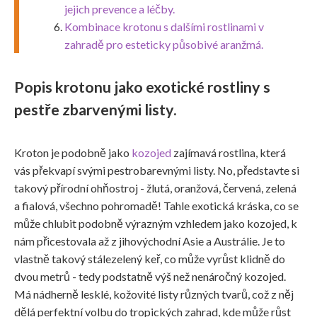
jejich prevence a léčby.
Kombinace krotonu s dalšími rostlinami v
zahradě pro esteticky působivé aranžmá.
Popis krotonu jako exotické rostliny s
pestře zbarvenými listy.
Kroton je podobně jako
kozojed
zajímavá rostlina, která
vás překvapí svými pestrobarevnými listy. No, představte si
takový přírodní ohňostroj - žlutá, oranžová, červená, zelená
a fialová, všechno pohromadě! Tahle exotická kráska, co se
může chlubit podobně výrazným vzhledem jako kozojed, k
nám přicestovala až z jihovýchodní Asie a Austrálie. Je to
vlastně takový stálezelený keř, co může vyrůst klidně do
dvou metrů - tedy podstatně výš než nenáročný kozojed.
Má nádherně lesklé, kožovité listy různých tvarů, což z něj
dělá perfektní volbu do tropických zahrad, kde může růst