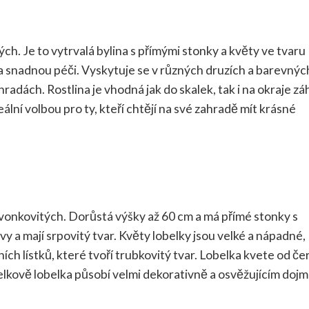
tých. Je to vytrvalá bylina s přímými stonky a květy ve tvaru
 a snadnou péči. Vyskytuje se v různých druzích a barevnýc
ahradách. Rostlina je vhodná jak do skalek, tak i na okraje z
eální volbou pro ty, kteří chtějí na své zahradě mít krásné
i zvonkovitých. Dorůstá výšky až 60 cm a má přímé stonky s
arvy a mají srpovitý tvar. Květy lobelky jsou velké a nápadné,
ch lístků, které tvoří trubkovitý tvar. Lobelka kvete od če
. Celkově lobelka působí velmi dekorativně a osvěžujícím doj