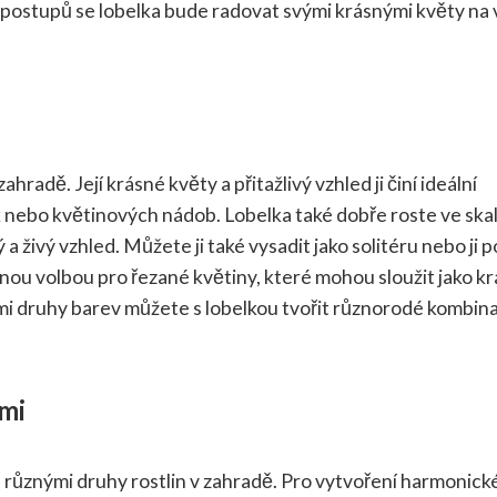
postupů se lobelka bude radovat svými krásnými květy na 
hradě. Její krásné květy a přitažlivý vzhled ji činí ideální
 nebo květinových nádob. Lobelka také dobře roste ve ska
 živý vzhled. Můžete ji také vysadit jako solitéru nebo ji p
íbenou volbou pro řezané květiny, které mohou sloužit jako k
mi druhy barev můžete s lobelkou tvořit různorodé kombin
ami
 s různými druhy rostlin v zahradě. Pro vytvoření harmonic