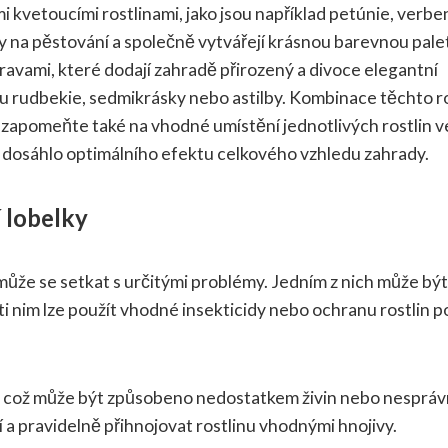
 kvetoucími rostlinami, jako jsou například petúnie, verbe
y na pěstování a společně vytvářejí krásnou barevnou pale
ravami, které dodají zahradě přirozený a divoce elegantní
sou rudbekie, sedmikrásky nebo astilby. Kombinace těchto ro
Nezapomeňte také na vhodné umístění jednotlivých rostlin v
 dosáhlo optimálního efektu celkového vzhledu zahrady.
í lobelky
 může se setkat s určitými problémy. Jedním z nich může být
oti nim lze použít vhodné insekticidy nebo ochranu rostlin 
ů, což může být způsobeno nedostatkem živin nebo nesprá
í a pravidelně přihnojovat rostlinu vhodnými hnojivy.