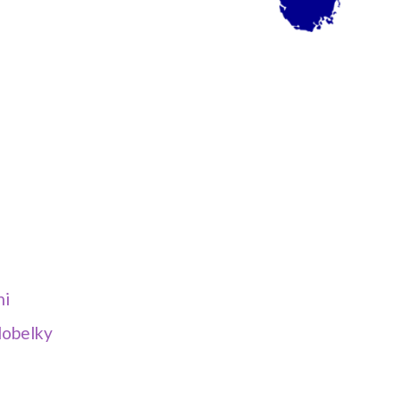
mi
 lobelky