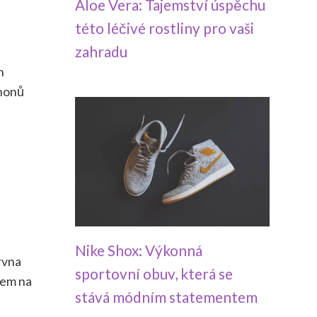
Aloe Vera: Tajemství úspěchu
této léčivé rostliny pro vaši
zahradu
h
áhonů
Nike Shox: Výkonná
rvna
sportovní obuv, která se
mem na
stává módním statementem