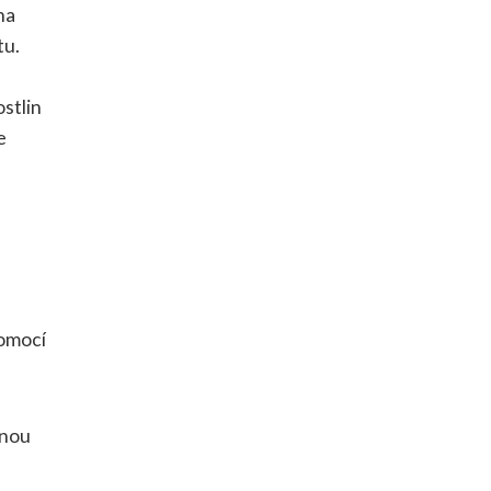
na
tu.
stlin
e
pomocí
vnou