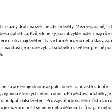
ích a každý druh má své specifické květy. Mezi nejznámější 
obelia siphilitica. Květy lobelky jsou obvykle malé a mají růz
které druhy mají květenství ve formě hroznu nebo klasy, za
 rozmanitosti je možné vybrat si lobelku s květem přesně po
ě.
obelka preferuje slunné až polostinné stanoviště s dobře
 zejména v horkých letních dnech. Při pěstování lobelky je
 podpoří další kvetení. Pro zajištění bohatého růstu lze ro
lku je možné množit semeny nebo dělením trsů na jaře nebo