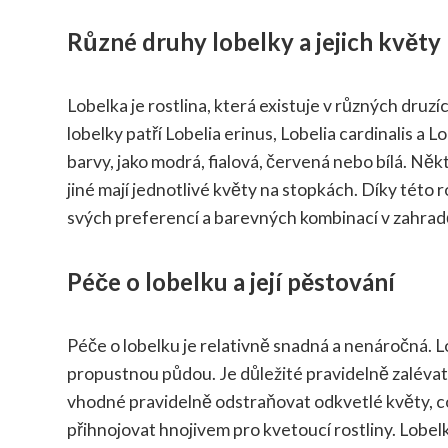
Různé druhy lobelky a jejich květy
Lobelka je rostlina, která existuje v různých druz
lobelky patří Lobelia erinus, Lobelia cardinalis a L
barvy, jako modrá, fialová, červená nebo bílá. Ně
jiné mají jednotlivé květy na stopkách. Díky této
svých preferencí a barevných kombinací v zahrad
Péče o lobelku a její pěstování
Péče o lobelku je relativně snadná a nenáročná. L
propustnou půdou. Je důležité pravidelně zalévat,
vhodné pravidelně odstraňovat odkvetlé květy, což
přihnojovat hnojivem pro kvetoucí rostliny. Lobe