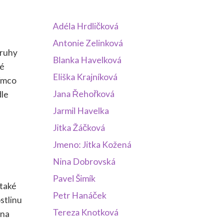
Adéla Hrdličková
Antonie Zelinková
druhy
Blanka Havelková
né
Eliška Krajníková
tímco
Jana Řehořková
dle
Jarmil Havelka
Jitka Žáčková
Jmeno: Jitka Kožená
Nina Dobrovská
Pavel Šimík
 také
Petr Hanáček
stlinu
Tereza Knotková
 na