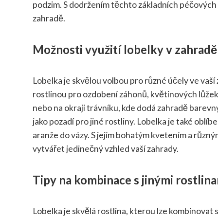
podzim. S dodržením těchto základních péčových 
zahradě.
Možnosti využití lobelky v zahradě
Lobelka je skvělou volbou pro různé účely ve vaší za
rostlinou pro ozdobení záhonů, květinových lůžek
nebo na okraji trávníku, kde dodá zahradě barevný a
jako pozadí pro jiné rostliny. Lobelka je také obl
aranže do vázy. S jejím bohatým kvetením a různý
vytvářet jedinečný vzhled vaší zahrady.
Tipy na kombinace s jinými rostlin
Lobelka je skvělá rostlina, kterou lze kombinovat