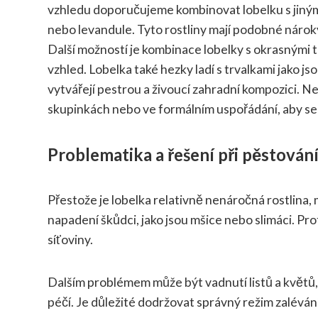
vzhledu doporučujeme kombinovat lobelku s jinými
nebo levandule. Tyto rostliny mají podobné nárok
Další možností je kombinace lobelky s okrasnými t
vzhled. Lobelka také hezky ladí s trvalkami jako j
vytvářejí pestrou a živoucí zahradní kompozici. 
skupinkách nebo ve formálním uspořádání, aby se
Problematika a řešení při pěstován
Přestože je lobelka relativně nenáročná rostlina,
napadení škůdci, jako jsou mšice nebo slimáci. Pr
síťoviny.
Dalším problémem může být vadnutí listů a květ
péčí. Je důležité dodržovat správný režim zaléván