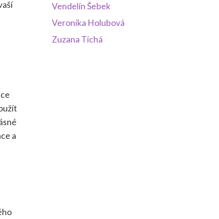
vaší
Vendelín Šebek
Veronika Holubová
Zuzana Tichá
lce
oužít
rásné
ace a
kého