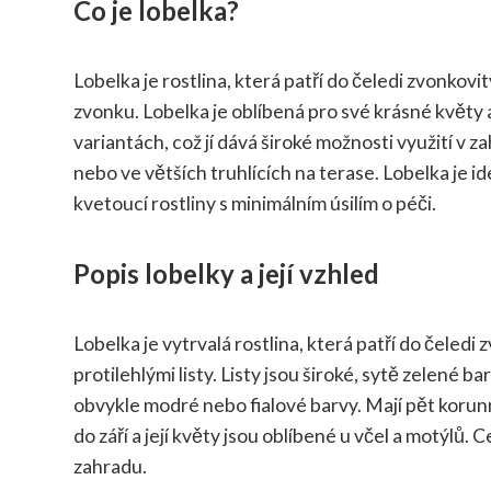
Co je lobelka?
Lobelka je rostlina, která patří do čeledi zvonkovi
zvonku. Lobelka je oblíbená pro své krásné květy
variantách, což jí dává široké možnosti využití v z
nebo ve větších truhlících na terase. Lobelka je id
kvetoucí rostliny s minimálním úsilím o péči.
Popis lobelky a její vzhled
Lobelka je vytrvalá rostlina, která patří do čeled
protilehlými listy. Listy jsou široké, sytě zelené b
obvykle modré nebo fialové barvy. Mají pět korunní
do září a její květy jsou oblíbené u včel a motýlů
zahradu.