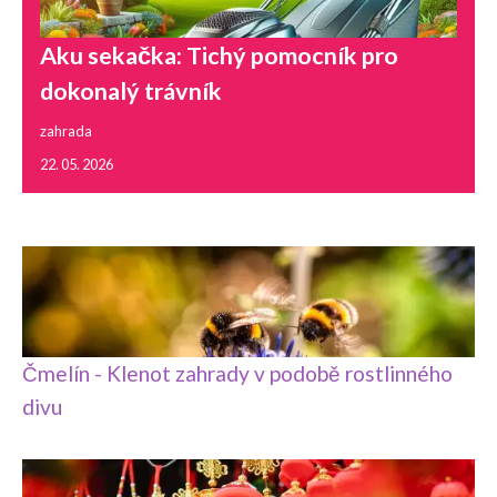
Aku sekačka: Tichý pomocník pro
dokonalý trávník
zahrada
22. 05. 2026
Čmelín - Klenot zahrady v podobě rostlinného
divu