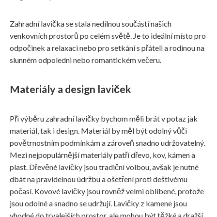
Zahradní lavička se stala nedílnou součástí našich
venkovních prostorů po celém světě. Je to ideální místo pro
odpočinek a relaxaci nebo pro setkání s přáteli a rodinou na
slunném odpoledni nebo romantickém večeru.
Materiály a design laviček
Při výběru zahradní lavičky bychom měli brát v potaz jak
materiál, tak i design. Materiál by měl být odolný vůči
povětrnostním podmínkám a zároveň snadno udržovatelný.
Mezi nejpopulárnější materiály patří dřevo, kov, kámen a
plast. Dřevěné lavičky jsou tradiční volbou, avšak je nutné
dbát na pravidelnou údržbu a ošetření proti deštivému
počasí. Kovové lavičky jsou rovněž velmi oblíbené, protože
jsou odolné a snadno se udržují. Lavičky z kamene jsou
vhodné do trvalejších prostor, ale mohou být těžké a dražší.