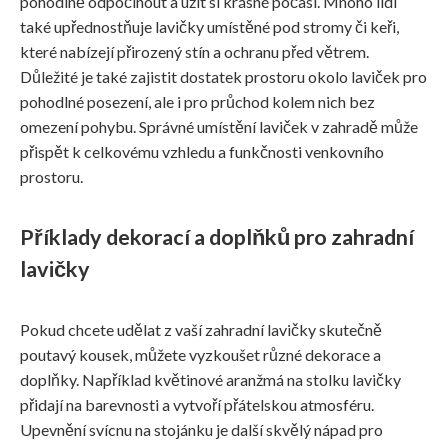
pohodlně odpočinout a užít si krásné počasí. Mnoho lidí
také upřednostňuje lavičky umístěné pod stromy či keři,
které nabízejí přirozený stín a ochranu před větrem.
Důležité je také zajistit dostatek prostoru okolo laviček pro
pohodlné posezení, ale i pro průchod kolem nich bez
omezení pohybu. Správné umístění laviček v zahradě může
přispět k celkovému vzhledu a funkčnosti venkovního
prostoru.
Příklady dekorací a doplňků pro zahradní
lavičky
Pokud chcete udělat z vaší zahradní lavičky skutečně
poutavý kousek, můžete vyzkoušet různé dekorace a
doplňky. Například květinové aranžmá na stolku lavičky
přidají na barevnosti a vytvoří přátelskou atmosféru.
Upevnění svícnu na stojánku je další skvělý nápad pro