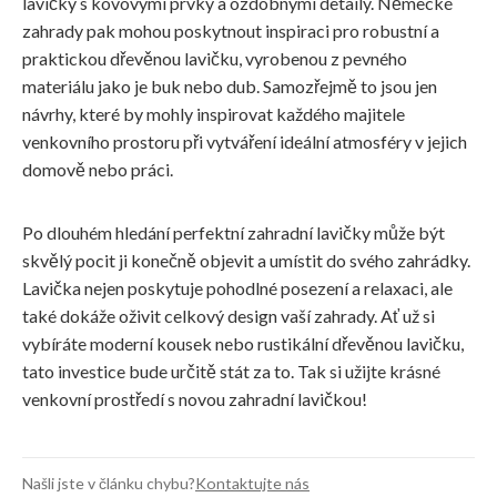
lavičky s kovovými prvky a ozdobnými detaily. Německé
zahrady pak mohou poskytnout inspiraci pro robustní a
praktickou dřevěnou lavičku, vyrobenou z pevného
materiálu jako je buk nebo dub. Samozřejmě to jsou jen
návrhy, které by mohly inspirovat každého majitele
venkovního prostoru při vytváření ideální atmosféry v jejich
domově nebo práci.
Po dlouhém hledání perfektní zahradní lavičky může být
skvělý pocit ji konečně objevit a umístit do svého zahrádky.
Lavička nejen poskytuje pohodlné posezení a relaxaci, ale
také dokáže oživit celkový design vaší zahrady. Ať už si
vybíráte moderní kousek nebo rustikální dřevěnou lavičku,
tato investice bude určitě stát za to. Tak si užijte krásné
venkovní prostředí s novou zahradní lavičkou!
Našli jste v článku chybu?
Kontaktujte nás