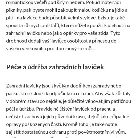
romantickou večeři pod širým nebem. Pokud máte rádi
pikniky, pak byste mohli zakoupit malou košičku na jídlo a
pití - na lavičce bude působit velmi stylově. Existuje také
spousta různých polštářů, které můžete použít k ulehnutí na
zahradní lavičku nebo jako opěrky pro vaše záda. Tyto
drobnosti dodají vaší lavičce osobitost a přinesou do
vašeho venkovního prostoru nový rozměr.
Péče a údržba zahradních laviček
Zahradní lavičky jsou skvělým doplňkem zahrady nebo
parku, které slouží k odpočinku a relaxaci. Aby však zůstaly
v dobrém stavu co nejdéle, je důležité věnovat jim patřičnou
péči a údržbu. Pravidelné čištění laviček od prachu a
nečistot zachová jejich původní krásu, stejně jako případné
opravy poškozených částí. Kromě toho, je také nutné
zajistit dostatečnou ochranu proti povětrnostním vlivům,