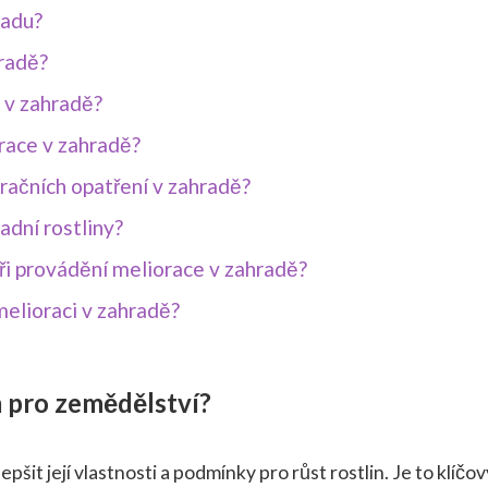
radu?
hradě?
 v zahradě?
orace v zahradě?
oračních opatření v zahradě?
adní rostliny?
ři provádění meliorace v zahradě?
melioraci v zahradě?
am pro zemědělství?
pšit její vlastnosti a podmínky pro růst rostlin. Je to klíčov