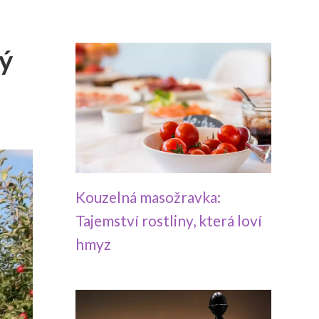
vý
Kouzelná masožravka:
Tajemství rostliny, která loví
hmyz