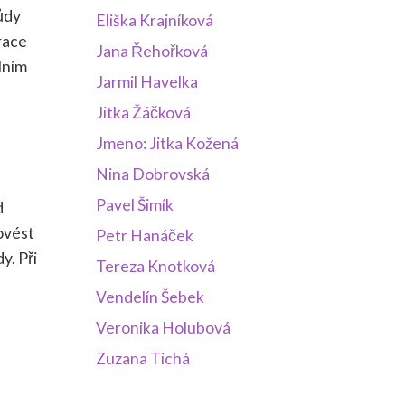
půdy
Eliška Krajníková
race
Jana Řehořková
lním
Jarmil Havelka
Jitka Žáčková
Jmeno: Jitka Kožená
Nina Dobrovská
Pavel Šimík
d
ovést
Petr Hanáček
y. Při
Tereza Knotková
Vendelín Šebek
Veronika Holubová
Zuzana Tichá