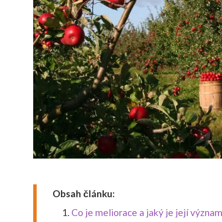
Obsah článku:
Co je meliorace a jaký je její význa