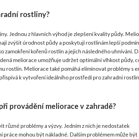
radní rostliny?
ny. Jednou z hlavních výhod je zlepšení kvality půdy. Meli
hají zvýšit úrodnost půdy a poskytují rostlinám lepší podmí
ziko zamokření kořenů rostlin a jejich následného uhnívání. D
dená meliorace umožňuje udržet optimální vlhkost půdy, co
u rostlin. Meliorace také pomáhá eliminovat problémy s e
 přispívá k vytvoření ideálního prostředí pro zahradní rostlin
při provádění meliorace v zahradě?
it různé problémy a výzvy. Jedním z nich je nedostatek
ční práce mohou být nákladné. Dalším problémem může být