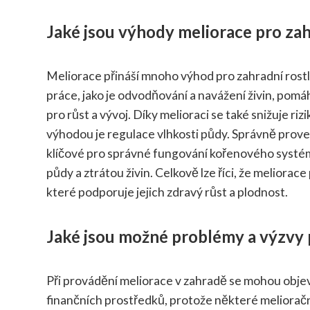
Jaké jsou výhody meliorace pro zah
Meliorace přináší mnoho výhod pro zahradní rostli
práce, jako je odvodňování a navážení živin, pomá
pro růst a vývoj. Díky melioraci se také snižuje ri
výhodou je regulace vlhkosti půdy. Správně prove
klíčové pro správné fungování kořenového systém
půdy a ztrátou živin. Celkově lze říci, že meliorace
které podporuje jejich zdravý růst a plodnost.
Jaké jsou možné problémy a výzvy 
Při provádění meliorace v zahradě se mohou objev
finančních prostředků, protože některé meliora