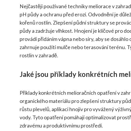
Nejčastěji používané techniky meliorace v zahrad
pH půdy a ochranu před erozí. Odvodnění je důle
kořenů rostlin. Zlepšení půdní struktury se prová
půdy a zadržuje vlhkost. Hnojení je klíčové pro d
provádí přidáním vápna nebo síry, aby se dosáhlo 
zahrnuje použití mulče nebo terasování terénu. Tyt
rostlin v zahradě.
Jaké jsou příklady konkrétních mel
Příklady konkrétních melioračních opatření v za
organického materiálu pro zlepšení struktury půdy
růstu plevelů, aplikaci hnojiv pro vyvážený výživný
vody. Tyto opatření pomáhají optimalizovat prostřed
zdravému a produktivnímu prostředí.