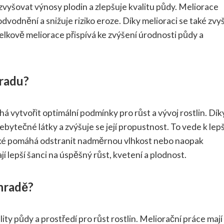
vyšovat výnosy plodin a zlepšuje kvalitu půdy. Meliorace
dvodnění a snižuje riziko eroze. Díky melioraci se také zvy
elkově meliorace přispívá ke zvýšení úrodnosti půdy a
hradu?
á vytvořit optimální podmínky pro růst a vývoj rostlin. Dík
řebytečné látky a zvýšuje se její propustnost. To vede k le
také pomáhá odstranit nadměrnou vlhkost nebo naopak
í lepší šanci na úspěšný růst, kvetení a plodnost.
ahradě?
lity půdy a prostředí pro růst rostlin. Meliorační práce mají