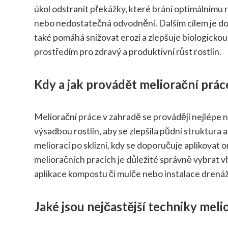
úkol odstranit překážky, které brání optimálnímu r
nebo nedostatečná odvodnění. Dalším cílem je do
také pomáhá snižovat erozi a zlepšuje biologickou
prostředím pro zdravý a produktivní růst rostlin.
Kdy a jak provádět meliorační prác
Meliorační práce v zahradě se provádějí nejlépe n
výsadbou rostlin, aby se zlepšila půdní struktura
melioraci po sklizni, kdy se doporučuje aplikovat
melioračních pracích je důležité správně vybrat vh
aplikace kompostu či mulče nebo instalace drená
Jaké jsou nejčastější techniky meli