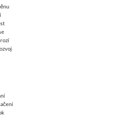
měnu
í
ost
se
rozí
rozvoj
ání
lačení
ok