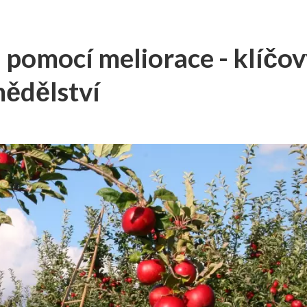
 pomocí meliorace - klíčo
mědělství