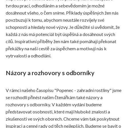
tvrdou prací, odhodláním a sebevědomím je možné
dosáhnout všeho, o čem sníme. Příklady úspěšných žen nás
povzbuzují k tomu, abychom neustále rozvíjely své
schopnosti a hledaly nové výzvy. Je důležité si uvědomit, že
každá z nás má potenciál být úspěšná a dosáhnout svých
cílů. Inspirativní příběhy žen nám také pomáhají překonat
překážky na naší cestě za úspěchem a motivují nás k
vytrvalosti a odhodlání.
Názory a rozhovory s odborníky
V rámci našeho časopisu "Popenec - zahradní rostliny" jsme
se rozhodli přinést našim čtenářkám také názory a
rozhovory s odborníky. V každém vydání budeme
představovat osobnosti, které mají hluboké znalosti a
zkušenosti ve svých oborech. Chceme vám tak poskytnout
inspiraci a cenné rady od těch nejlepších. Budeme se bavit o