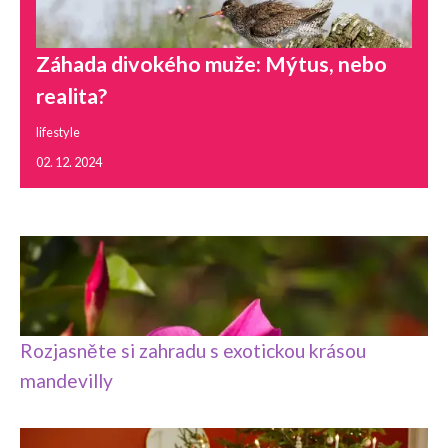
Záhada divokého muže: Mýtus, nebo
realita?
lifestyle
02. 12. 2024
Rozjasněte si zahradu s exotickou krásou
mandevilly