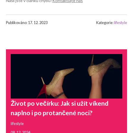
Našli jste v článku chybu?
Kontaktujte nás
Publikováno: 17. 12. 2023
Kategorie:
lifestyle
Život po večírku: Jak si užít víkend
naplno i po protančené noci?
lifestyle
08. 12. 2024