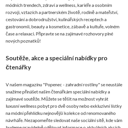
módních trendech, zdraví a wellness, kariéře a osobním
rozvoji, vztazích a partnerském životě, rodině a mateřství,
cestování a dobrodružství, kulinářských receptech a
gastronomii, beauty a kosmetice, zábavě a kultuře, volném
čase a relaxaci. Připravte se na zajímavé rozhovory plné
nových poznatků!
Soutěže, akce a speciální nabídky pro
čtenářky
V našem magazínu "Popenec - zahradní rostliny" se neustále
snažíme přinášet našim čtenářkám speciální nabídky a
zajímavé soutěže. Můžete se těšit na možnost vyhrát
luxusní wellness pobyt pro dvě osoby nebo exkluzivní lístky
na módní přehlídku nejnovější kolekce od renomovaného
návrháře. Nezapomeňte sledovat naše sociální sítě, kde vám
budeme pravidelně sdělovat informace o aktuálních akcích