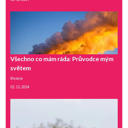
Všechno co mám ráda: Průvodce mým
světem
lifestyle
02. 12. 2024