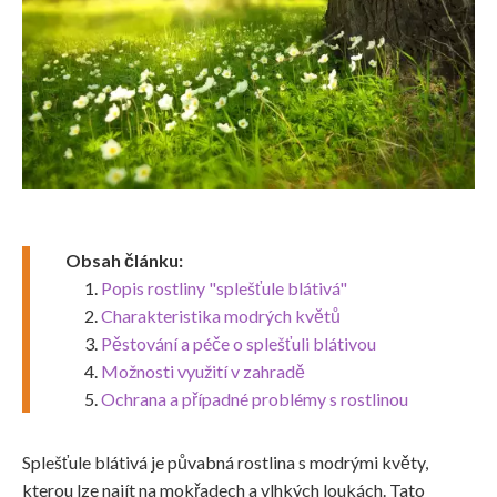
Obsah článku:
Popis rostliny "splešťule blátivá"
Charakteristika modrých květů
Pěstování a péče o splešťuli blátivou
Možnosti využití v zahradě
Ochrana a případné problémy s rostlinou
Splešťule blátivá je půvabná rostlina s modrými květy,
kterou lze najít na mokřadech a vlhkých loukách. Tato