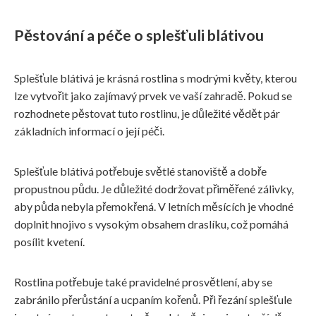
Pěstování a péče o splešťuli blátivou
Splešťule blátivá je krásná rostlina s modrými květy, kterou
lze vytvořit jako zajímavý prvek ve vaší zahradě. Pokud se
rozhodnete pěstovat tuto rostlinu, je důležité vědět pár
základních informací o její péči.
Splešťule blátivá potřebuje světlé stanoviště a dobře
propustnou půdu. Je důležité dodržovat přiměřené zálivky,
aby půda nebyla přemokřená. V letních měsících je vhodné
doplnit hnojivo s vysokým obsahem draslíku, což pomáhá
posílit kvetení.
Rostlina potřebuje také pravidelné prosvětlení, aby se
zabránilo přerůstání a ucpaním kořenů. Při řezání splešťule