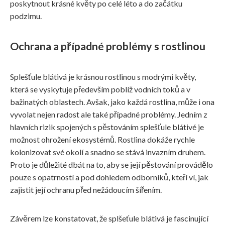
poskytnout krásné květy po celé léto a do začátku
podzimu.
Ochrana a případné problémy s rostlinou
Splešťule blátivá je krásnou rostlinou s modrými květy,
která se vyskytuje především poblíž vodních toků a v
bažinatých oblastech. Avšak, jako každá rostlina, může i ona
vyvolat nejen radost ale také případné problémy. Jedním z
hlavních rizik spojených s pěstováním splešťule blátivé je
možnost ohrožení ekosystémů. Rostlina dokáže rychle
kolonizovat své okolí a snadno se stává invazním druhem.
Proto je důležité dbát na to, aby se její pěstování provádělo
pouze s opatrností a pod dohledem odborníků, kteří ví, jak
zajistit její ochranu před nežádoucím šířením.
Závěrem lze konstatovat, že splšeťule blátivá je fascinující