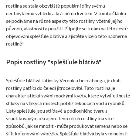
rostlina se stala obzvláště populární díky svému
neobvyklému vzhledu a krásnému kvetení. V tomto článku
se podíváme na různé aspekty této rostliny, včetně jejího
původu, vlastností a použití. Připojte se k nám na této cestě
objevování splešťule blátivé a zjistěte více o této nádherné
rostlině!
Popis rostliny "splešťule blátivá"
Splešťule blátivá, latinsky Veronica beccabunga, je druh
rostliny patřící do čeledi jitrocelovité. Tato rostlina je
charakteristická svými modrými květy, které vytvářejí husté
shluky na vlhkých místech poblíž tekoucích vod a rybníků.
Listy splešťule jsou střídavé a podlouhlého tvaru s
vroubkovaným okrajem. Tento druh rostliny má více
způsobů, jak se množit - může produkovat semena nebo se
šířit kořenovými výběžky. Splešťule blátivá byla v minulosti