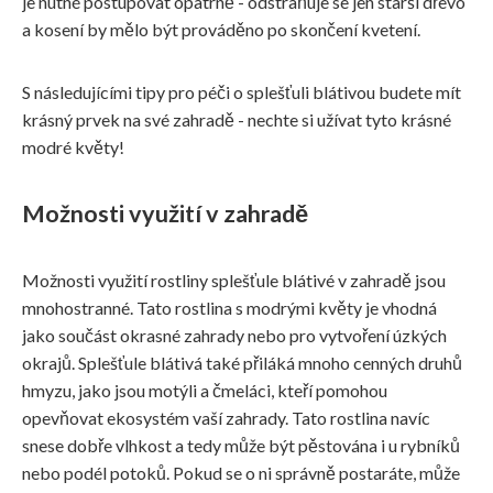
je nutné postupovat opatrně - odstraňuje se jen starší dřevo
a kosení by mělo být prováděno po skončení kvetení.
S následujícími tipy pro péči o splešťuli blátivou budete mít
krásný prvek na své zahradě - nechte si užívat tyto krásné
modré květy!
Možnosti využití v zahradě
Možnosti využití rostliny splešťule blátivé v zahradě jsou
mnohostranné. Tato rostlina s modrými květy je vhodná
jako součást okrasné zahrady nebo pro vytvoření úzkých
okrajů. Splešťule blátivá také přiláká mnoho cenných druhů
hmyzu, jako jsou motýli a čmeláci, kteří pomohou
opevňovat ekosystém vaší zahrady. Tato rostlina navíc
snese dobře vlhkost a tedy může být pěstována i u rybníků
nebo podél potoků. Pokud se o ni správně postaráte, může