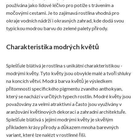
používána jako lidové léčivo pro potíže s trávením a
močovými cestami. Je to zajímavá rostlina vhodná pro
okraje vodních nádrží i okrasných zahrad, kde dodá svou
typickou modrou barvu do zelené palety přírody.
Charakteristika modrých květů
Splešťule blátivá je rostlina s unikátní charakteristikou -
modrými květy. Tyto květy jsou obvykle malé a tvoří shluky
na koncích větví. Modrá barva květů je výsledkem
přítomnosti specifického pigmentu zvaného anthokyan,
který se nachází v určitých typech rostlin. Modré květy jsou
považovány za velmi atraktivní a často jsou využívány v
aranžování květinových dekorací a zahradní architektuře.
Splešťule blátivá s jejími modrými květy je skvělým
příkladem krásy přírody a důkazem mnoha barevných
variant, které lze nalézt v rostlinné říši.