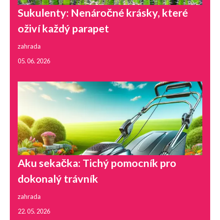
Sukulenty: Nenáročné krásky, které
oživí každý parapet
zahrada
05. 06. 2026
Aku sekačka: Tichý pomocník pro
dokonalý trávník
zahrada
22. 05. 2026