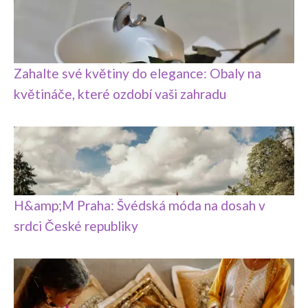
Zahalte své květiny do elegance: Obaly na
květináče, které ozdobí vaši zahradu
H&amp;M Praha: Švédská móda na dosah v
srdci České republiky