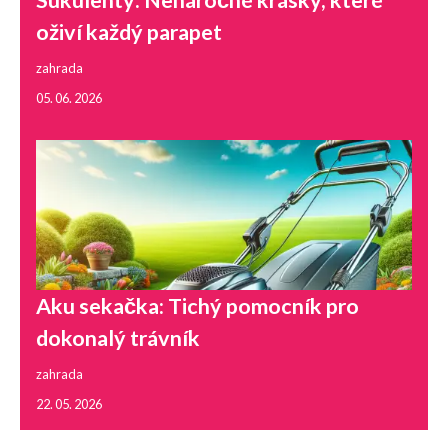
Sukulenty: Nenáročné krásky, které
oživí každý parapet
zahrada
05. 06. 2026
Aku sekačka: Tichý pomocník pro
dokonalý trávník
zahrada
22. 05. 2026