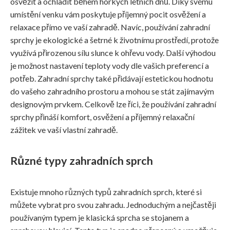
osvěžit a ochladit během horkých letních dnů. Díky svému
umístění venku vám poskytuje příjemný pocit osvěžení a
relaxace přímo ve vaší zahradě. Navíc, používání zahradní
sprchy je ekologické a šetrné k životnímu prostředí, protože
využívá přirozenou sílu slunce k ohřevu vody. Další výhodou
je možnost nastavení teploty vody dle vašich preferencí a
potřeb. Zahradní sprchy také přidávají estetickou hodnotu
do vašeho zahradního prostoru a mohou se stát zajímavým
designovým prvkem. Celkově lze říci, že používání zahradní
sprchy přináší komfort, osvěžení a příjemný relaxační
zážitek ve vaší vlastní zahradě.
Různé typy zahradních sprch
Existuje mnoho různých typů zahradních sprch, které si
můžete vybrat pro svou zahradu. Jednoduchým a nejčastěji
používaným typem je klasická sprcha se stojanem a