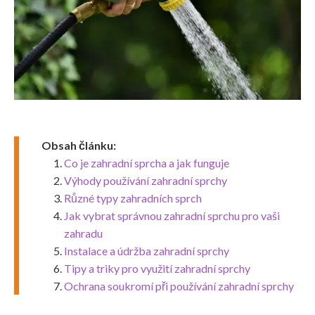
Obsah článku:
Co je zahradní sprcha a jak funguje
Výhody používání zahradní sprchy
Různé typy zahradních sprch
Jak vybrat správnou zahradní sprchu pro vaši
zahradu
Instalace a údržba zahradní sprchy
Tipy a triky pro využití zahradní sprchy
Ochrana soukromí při používání zahradní sprchy