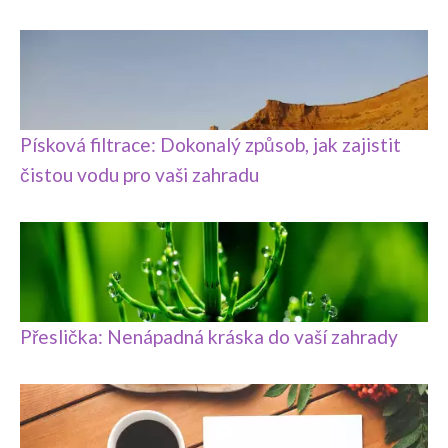
Písková filtrace: Dokonalý způsob, jak zajistit
čistou vodu pro vaši zahradu
Přeslička: Nenápadná kráska do vaší zahrady