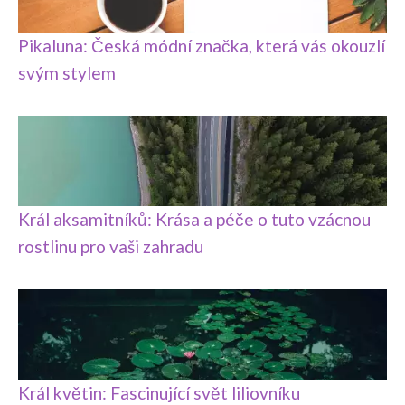
Pikaluna: Česká módní značka, která vás okouzlí
svým stylem
Král aksamitníků: Krása a péče o tuto vzácnou
rostlinu pro vaši zahradu
Král květin: Fascinující svět liliovníku