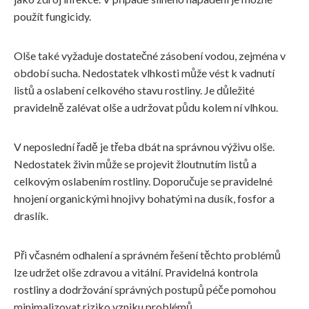
použít fungicidy.
Olše také vyžaduje dostatečné zásobení vodou, zejména v
období sucha. Nedostatek vlhkosti může vést k vadnutí
listů a oslabení celkového stavu rostliny. Je důležité
pravidelně zalévat olše a udržovat půdu kolem ní vlhkou.
V neposlední řadě je třeba dbát na správnou výživu olše.
Nedostatek živin může se projevit žloutnutím listů a
celkovým oslabením rostliny. Doporučuje se pravidelné
hnojení organickými hnojivy bohatými na dusík, fosfor a
draslík.
Při včasném odhalení a správném řešení těchto problémů
lze udržet olše zdravou a vitální. Pravidelná kontrola
rostliny a dodržování správných postupů péče pomohou
minimalizovat riziko vzniku problémů.