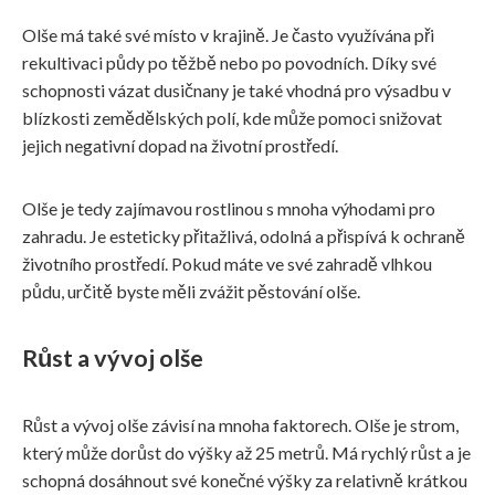
Olše má také své místo v krajině. Je často využívána při
rekultivaci půdy po těžbě nebo po povodních. Díky své
schopnosti vázat dusičnany je také vhodná pro výsadbu v
blízkosti zemědělských polí, kde může pomoci snižovat
jejich negativní dopad na životní prostředí.
Olše je tedy zajímavou rostlinou s mnoha výhodami pro
zahradu. Je esteticky přitažlivá, odolná a přispívá k ochraně
životního prostředí. Pokud máte ve své zahradě vlhkou
půdu, určitě byste měli zvážit pěstování olše.
Růst a vývoj olše
Růst a vývoj olše závisí na mnoha faktorech. Olše je strom,
který může dorůst do výšky až 25 metrů. Má rychlý růst a je
schopná dosáhnout své konečné výšky za relativně krátkou