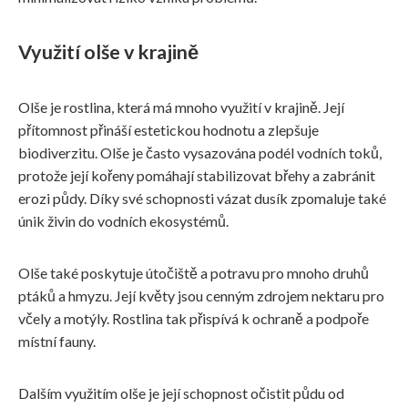
Využití olše v krajině
Olše je rostlina, která má mnoho využití v krajině. Její
přítomnost přináší estetickou hodnotu a zlepšuje
biodiverzitu. Olše je často vysazována podél vodních toků,
protože její kořeny pomáhají stabilizovat břehy a zabránit
erozi půdy. Díky své schopnosti vázat dusík zpomaluje také
únik živin do vodních ekosystémů.
Olše také poskytuje útočiště a potravu pro mnoho druhů
ptáků a hmyzu. Její květy jsou cenným zdrojem nektaru pro
včely a motýly. Rostlina tak přispívá k ochraně a podpoře
místní fauny.
Dalším využitím olše je její schopnost očistit půdu od