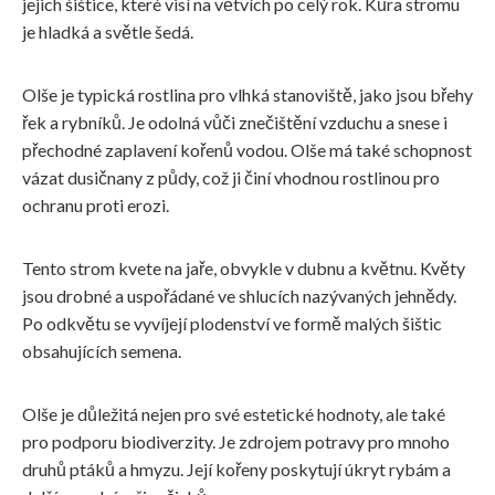
jejich šištice, které visí na větvích po celý rok. Kůra stromu
je hladká a světle šedá.
Olše je typická rostlina pro vlhká stanoviště, jako jsou břehy
řek a rybníků. Je odolná vůči znečištění vzduchu a snese i
přechodné zaplavení kořenů vodou. Olše má také schopnost
vázat dusičnany z půdy, což ji činí vhodnou rostlinou pro
ochranu proti erozi.
Tento strom kvete na jaře, obvykle v dubnu a květnu. Květy
jsou drobné a uspořádané ve shlucích nazývaných jehnědy.
Po odkvětu se vyvíjejí plodenství ve formě malých šištic
obsahujících semena.
Olše je důležitá nejen pro své estetické hodnoty, ale také
pro podporu biodiverzity. Je zdrojem potravy pro mnoho
druhů ptáků a hmyzu. Její kořeny poskytují úkryt rybám a