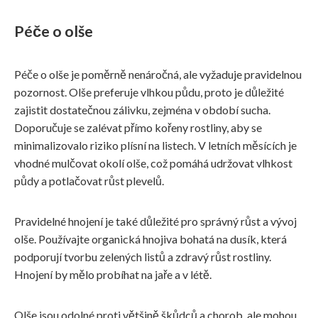
Péče o olše
Péče o olše je poměrně nenáročná, ale vyžaduje pravidelnou
pozornost. Olše preferuje vlhkou půdu, proto je důležité
zajistit dostatečnou zálivku, zejména v období sucha.
Doporučuje se zalévat přímo kořeny rostliny, aby se
minimalizovalo riziko plísní na listech. V letních měsících je
vhodné mulčovat okolí olše, což pomáhá udržovat vlhkost
půdy a potlačovat růst plevelů.
Pravidelné hnojení je také důležité pro správný růst a vývoj
olše. Používajte organická hnojiva bohatá na dusík, která
podporují tvorbu zelených listů a zdravý růst rostliny.
Hnojení by mělo probíhat na jaře a v létě.
Olše jsou odolné proti většině škůdců a chorob, ale mohou