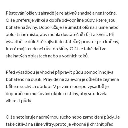
Pěstování olše v zahradě je relativně snadné a nenáročné.
Olše preferuje vlhké a dobře odvodněné půdy, které jsou
bohaté na živiny. Doporučuje se umístit olši na slunné nebo
polostinné místo, aby mohla dostatečně růst a kvést. Při
výsadbě je důležité zajistit dostatečný prostor pro kořeny,
které mají tendenci růst do šířky. Olši se také daří ve
skalnatých oblastech nebo u vodních toků.
Před výsadbou je vhodné připravit půdu pomocí hnojiva
bohatého na dusík. Pravidelné zalévání je důležité zejména
během suchých období. V prvním roce po výsadbě je
doporučeno mulčování okolo rostliny, aby se udržela
vlhkost půdy.
Olše netoleruje nadměrnou sucho nebo zamokření půdy. Je
také citlivá na silné větry, proto je vhodné ji chránit před