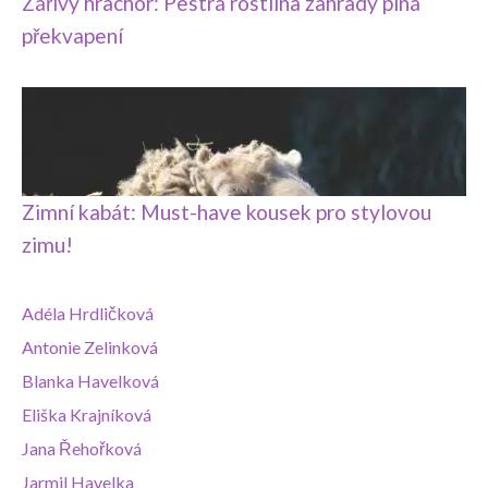
Zářivý hrachor: Pestrá rostlina zahrady plná
překvapení
Zimní kabát: Must-have kousek pro stylovou
zimu!
Adéla Hrdličková
Antonie Zelinková
Blanka Havelková
Eliška Krajníková
Jana Řehořková
Jarmil Havelka