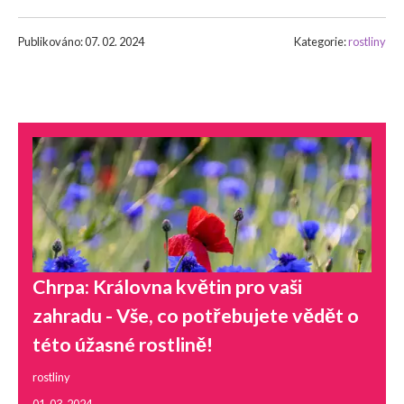
Publikováno: 07. 02. 2024
Kategorie:
rostliny
Chrpa: Královna květin pro vaši
zahradu - Vše, co potřebujete vědět o
této úžasné rostlině!
rostliny
01. 03. 2024