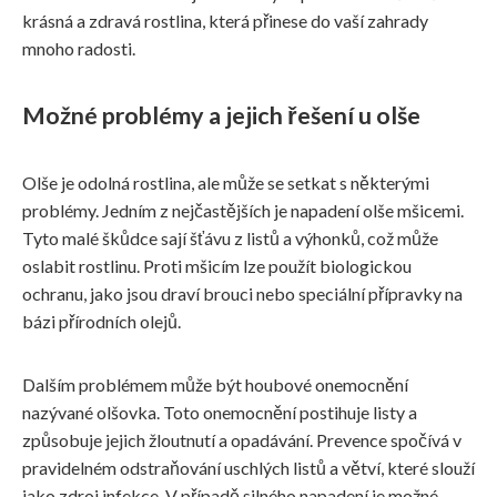
krásná a zdravá rostlina, která přinese do vaší zahrady
mnoho radosti.
Možné problémy a jejich řešení u olše
Olše je odolná rostlina, ale může se setkat s některými
problémy. Jedním z nejčastějších je napadení olše mšicemi.
Tyto malé škůdce sají šťávu z listů a výhonků, což může
oslabit rostlinu. Proti mšicím lze použít biologickou
ochranu, jako jsou draví brouci nebo speciální přípravky na
bázi přírodních olejů.
Dalším problémem může být houbové onemocnění
nazývané olšovka. Toto onemocnění postihuje listy a
způsobuje jejich žloutnutí a opadávání. Prevence spočívá v
pravidelném odstraňování uschlých listů a větví, které slouží
jako zdroj infekce. V případě silného napadení je možné