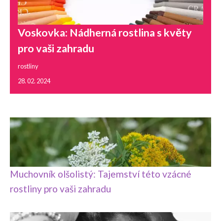
Voskovka: Nádherná rostlina s květy
pro vaši zahradu
rostliny
28. 02. 2024
Muchovník olšolistý: Tajemství této vzácné
rostliny pro vaši zahradu