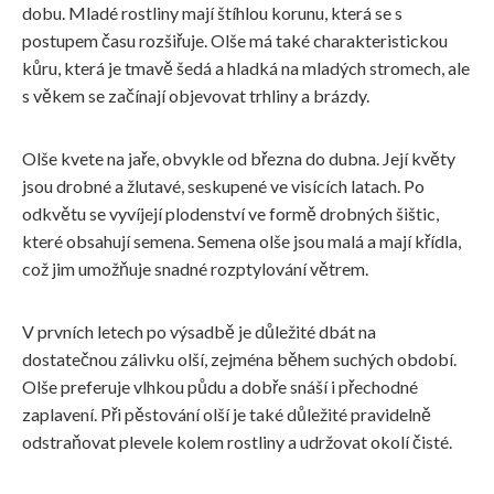
dobu. Mladé rostliny mají štíhlou korunu, která se s
postupem času rozšiřuje. Olše má také charakteristickou
kůru, která je tmavě šedá a hladká na mladých stromech, ale
s věkem se začínají objevovat trhliny a brázdy.
Olše kvete na jaře, obvykle od března do dubna. Její květy
jsou drobné a žlutavé, seskupené ve visících latach. Po
odkvětu se vyvíjejí plodenství ve formě drobných šištic,
které obsahují semena. Semena olše jsou malá a mají křídla,
což jim umožňuje snadné rozptylování větrem.
V prvních letech po výsadbě je důležité dbát na
dostatečnou zálivku olší, zejména během suchých období.
Olše preferuje vlhkou půdu a dobře snáší i přechodné
zaplavení. Při pěstování olší je také důležité pravidelně
odstraňovat plevele kolem rostliny a udržovat okolí čisté.