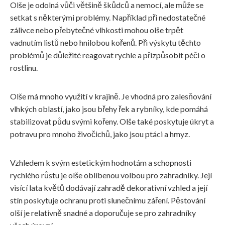
Olše je odolná vůči většině škůdců a nemocí, ale může se
setkat s některými problémy. Například při nedostatečné
zálivce nebo přebytečné vlhkosti mohou olše trpět
vadnutím listů nebo hnilobou kořenů. Při výskytu těchto
problémů je důležité reagovat rychle a přizpůsobit péči o
rostlinu.
Olše má mnoho využití v krajině. Je vhodná pro zalesňování
vlhkých oblastí, jako jsou břehy řek a rybníky, kde pomáhá
stabilizovat půdu svými kořeny. Olše také poskytuje úkryt a
potravu pro mnoho živočichů, jako jsou ptáci a hmyz.
Vzhledem k svým estetickým hodnotám a schopnosti
rychlého růstu je olše oblíbenou volbou pro zahradníky. Její
visící lata květů dodávají zahradě dekorativní vzhled a její
stín poskytuje ochranu proti slunečnímu záření. Pěstování
olší je relativně snadné a doporučuje se pro zahradníky