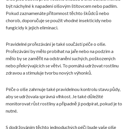
být náchylné k napadení olšovým štítovcem nebo padlím.
Pokud zaznamenáte přítomnost těchto škůdců nebo
chorob, doporučuje se použít vhodné insekticidy nebo
fungicidy k jejich eliminaci.
Pravidelné prořezávání je také součástí péče o olše.
Prořezávání by mělo probíhat na jaře nebo na podzim a
mělo by se zaměřit na odstranění suchých, poškozených
nebo překrývajících se větví. To pomáhá udržovat rostlinu
zdravou a stimuluje tvorbu nových výhonků.
Péče o olše zahrnuje také pravidelnou kontrolu stavu půdy,
aby se udržovala správná vlhkost. Je také důležité
monitorovat růst rostliny a případně ji podpírat, pokud je to
nutné.
S dodržováním těchto jednoduchých péči bude vaše olše