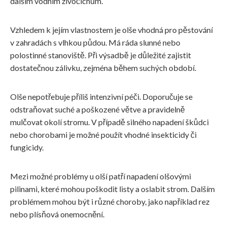
dalším vodním živočichům.
Vzhledem k jejím vlastnostem je olše vhodná pro pěstování
v zahradách s vlhkou půdou. Má ráda slunné nebo
polostinné stanoviště. Při výsadbě je důležité zajistit
dostatečnou zálivku, zejména během suchých období.
Olše nepotřebuje příliš intenzivní péči. Doporučuje se
odstraňovat suché a poškozené větve a pravidelně
mulčovat okolí stromu. V případě silného napadení škůdci
nebo chorobami je možné použít vhodné insekticidy či
fungicidy.
Mezi možné problémy u olší patří napadení olšovými
pilinami, které mohou poškodit listy a oslabit strom. Dalším
problémem mohou být i různé choroby, jako například rez
nebo plísňová onemocnění.