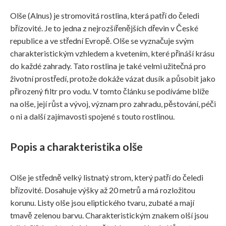
Olše (Alnus) je stromovitá rostlina, která patří do čeledi
břízovité. Je to jedna z nejrozšířenějších dřevin v České
republice a ve střední Evropě. Olše se vyznačuje svým
charakteristickým vzhledem a kvetením, které přináší krásu
do každé zahrady. Tato rostlina je také velmi užitečná pro
životní prostředí, protože dokáže vázat dusík a působit jako
přirozený filtr pro vodu. V tomto článku se podíváme blíže
na olše, její růst a vývoj, význam pro zahradu, pěstování, péči
o ni a další zajímavosti spojené s touto rostlinou.
Popis a charakteristika olše
Olše je středně velký listnatý strom, který patří do čeledi
břízovité. Dosahuje výšky až 20 metrů a má rozložitou
korunu. Listy olše jsou eliptického tvaru, zubaté a mají
tmavě zelenou barvu. Charakteristickým znakem olší jsou