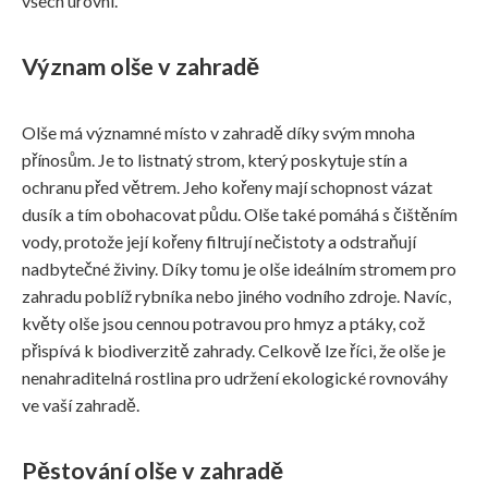
všech úrovní.
Význam olše v zahradě
Olše má významné místo v zahradě díky svým mnoha
přínosům. Je to listnatý strom, který poskytuje stín a
ochranu před větrem. Jeho kořeny mají schopnost vázat
dusík a tím obohacovat půdu. Olše také pomáhá s čištěním
vody, protože její kořeny filtrují nečistoty a odstraňují
nadbytečné živiny. Díky tomu je olše ideálním stromem pro
zahradu poblíž rybníka nebo jiného vodního zdroje. Navíc,
květy olše jsou cennou potravou pro hmyz a ptáky, což
přispívá k biodiverzitě zahrady. Celkově lze říci, že olše je
nenahraditelná rostlina pro udržení ekologické rovnováhy
ve vaší zahradě.
Pěstování olše v zahradě