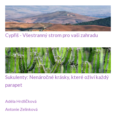
Cypřiš - Všestranný strom pro vaši zahradu
Sukulenty: Nenáročné krásky, které oživí každý
parapet
Adéla Hrdličková
Antonie Zelinková