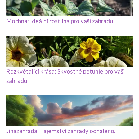
Mochna: Ideální rostlina pro vaši zahradu
Rozkvétající krása: Skvostné petunie pro vaši
zahradu
Jinazahrada: Tajemství zahrady odhaleno.