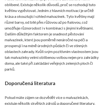
oblíbené. Existuje několik důvodů, proč se rozhodují tuto
květinu vypěstovat. Jedním z hlavních motivací je určitě
krása a okouzlující vzhled malvazinek. Tyto květiny mají
různé barvy, od bílé přes růžovou až po fialovou, což
umožňuje různorodost i v kombinaci s jinými květinami.
Dalším důležitým faktorem je snadnost pěstování
malvazinek, které jsou poměrně nenáročné na péči a
prosperují i na méně úrodných půdách či ve stinných
oblastech zahrady. Kvůli svým pozitivním vlastnostem jsou
tak malvazinky velmi oblíbenou volbou nejen pro zahrádky
doma, ale také při zakládání veřejných zelených ploch či
parků.
Doporučená literatura
Pokud máte zájem se dozvědět více o malvazinkách,
existuje několik skvělých zdrojů a doporučené literatury,