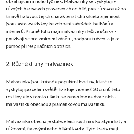
obsahujícím mnoho tyčinek. Malvazinky se vyskytují v
různých barevných provedeních od bílé, přes růžovou až po
tmavě fialovou. Jejich charakteristická silueta a jemnost
jsou často využívány ke zdobení zahrádek, balkónů a
interiérů. Kromě toho mají malvazinky i léčivé účinky -
používají se pro zmírnění zánětů, podporu trávení a jako
pomoc při respiračních obtížích.
2. Různé druhy malvazinek
Malvazinky jsou krásné a populární květiny, které se
vyskytují po celém světě. Existuje více než 30 druhů této
rostliny, ale v tomto článku se zaměříme na dva z nich -
malvazinku obecnou a plaménkovou malvazinku.
Malvazinka obecná je stálezelená rostlina s kulatými listy a
růžovými, fialovými nebo bílými květy. Tyto květy mají