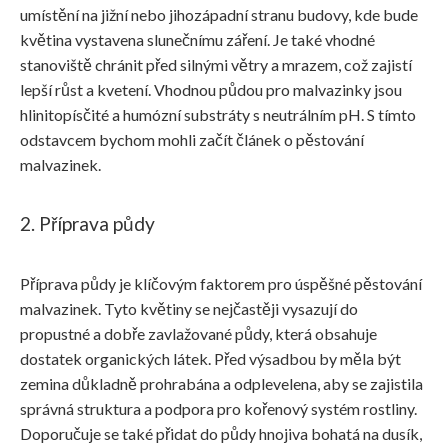
umístění na jižní nebo jihozápadní stranu budovy, kde bude
květina vystavena slunečnímu záření. Je také vhodné
stanoviště chránit před silnými větry a mrazem, což zajistí
lepší růst a kvetení. Vhodnou půdou pro malvazinky jsou
hlinitopísčité a humózní substráty s neutrálním pH. S tímto
odstavcem bychom mohli začít článek o pěstování
malvazinek.
2. Příprava půdy
Příprava půdy je klíčovým faktorem pro úspěšné pěstování
malvazinek. Tyto květiny se nejčastěji vysazují do
propustné a dobře zavlažované půdy, která obsahuje
dostatek organických látek. Před výsadbou by měla být
zemina důkladně prohrabána a odplevelena, aby se zajistila
správná struktura a podpora pro kořenový systém rostliny.
Doporučuje se také přidat do půdy hnojiva bohatá na dusík,