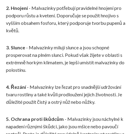
2. Hnojení
- Malvazinky potřebují pravidelné hnojení pro
podporu růstu a kvetení. Doporučuje se použít hnojivo s
vyšším obsahem fosforu, který podporuje tvorbu pupenů a
květů.
3. Slunce
- Malvazinky milují slunce a jsou schopné
prosperovat na plném slunci. Pokud však žijete v oblasti s
extrémně horkým klimatem, je lepší umístít malvazinky do
polostínu.
4. Řezání
- Malvazinky lze řezat pro snadnější udržování
tvaru rostliny a také kvůli prodloužení jejich životnosti. Je
důležité použít čistý a ostrý nůž nebo nůžky.
5. Ochrana proti škůdcům
- Malvazinky jsou náchylné k
napadení různými škůdci, jako jsou mšice nebo pavoučí
roztoči. Proto je důležité pravidelně kontrolovat rostliny a