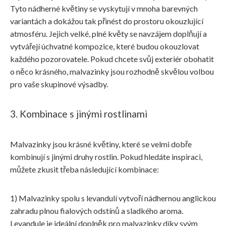
Tyto nádherné květiny se vyskytují v mnoha barevných
variantách a dokážou tak přinést do prostoru okouzlující
atmosféru. Jejich velké, plné květy se navzájem doplňují a
vytvářejí úchvatné kompozice, které budou okouzlovat
každého pozorovatele. Pokud chcete svůj exteriér obohatit
o něco krásného, malvazinky jsou rozhodně skvělou volbou
pro vaše skupinové výsadby.
3. Kombinace s jinými rostlinami
Malvazinky jsou krásné květiny, které se velmi dobře
kombinují s jinými druhy rostlin. Pokud hledáte inspiraci,
můžete zkusit třeba následující kombinace:
1) Malvazinky spolu s levandulí vytvoří nádhernou anglickou
zahradu plnou fialových odstínů a sladkého aroma.
Levandule je ideální doplněk pro malvazinky díky svým