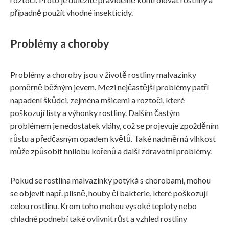
případně použít vhodné insekticidy.
Problémy a choroby
Problémy a choroby jsou v životě rostliny malvazinky
poměrně běžným jevem. Mezi nejčastější problémy patří
napadení škůdci, zejména mšicemi a roztoči, které
poškozují listy a výhonky rostliny. Dalším častým
problémem je nedostatek vláhy, což se projevuje zpožděním
růstu a předčasným opadem květů. Také nadměrná vlhkost
může způsobit hnilobu kořenů a další zdravotní problémy.
Pokud se rostlina malvazinky potýká s chorobami, mohou
se objevit např. plísně, houby či bakterie, které poškozují
celou rostlinu. Krom toho mohou vysoké teploty nebo
chladné podnebí také ovlivnit růst a vzhled rostliny