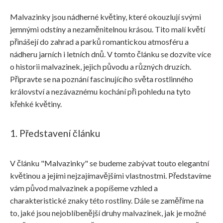
Malvazinky jsou nádherné květiny, které okouzlují svými
jemnými odstíny a nezaměnitelnou krásou. Tito malí květí
přinášejí do zahrad a parků romantickou atmosféru a
nádheru jarních i letních dnů. V tomto článku se dozvíte více
o historii malvazinek, jejich původu a různých druzích.
Připravte se na poznání fascinujícího světa rostlinného
království a nezávaznému kochání při pohledu na tyto
křehké květiny.
1. Představení článku
V článku "Malvazinky" se budeme zabývat touto elegantní
květinou a jejími nejzajímavějšími vlastnostmi. Představíme
vám původ malvazinek a popíšeme vzhled a
charakteristické znaky této rostliny. Dále se zaměříme na
to, jaké jsou nejoblíbenější druhy malvazinek, jak je možné