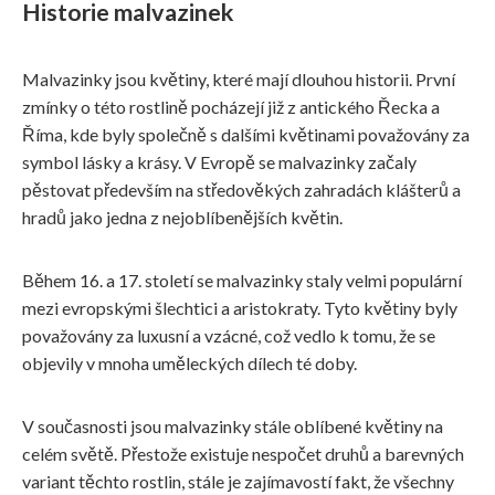
Historie malvazinek
Malvazinky jsou květiny, které mají dlouhou historii. První
zmínky o této rostlině pocházejí již z antického Řecka a
Říma, kde byly společně s dalšími květinami považovány za
symbol lásky a krásy. V Evropě se malvazinky začaly
pěstovat především na středověkých zahradách klášterů a
hradů jako jedna z nejoblíbenějších květin.
Během 16. a 17. století se malvazinky staly velmi populární
mezi evropskými šlechtici a aristokraty. Tyto květiny byly
považovány za luxusní a vzácné, což vedlo k tomu, že se
objevily v mnoha uměleckých dílech té doby.
V současnosti jsou malvazinky stále oblíbené květiny na
celém světě. Přestože existuje nespočet druhů a barevných
variant těchto rostlin, stále je zajímavostí fakt, že všechny