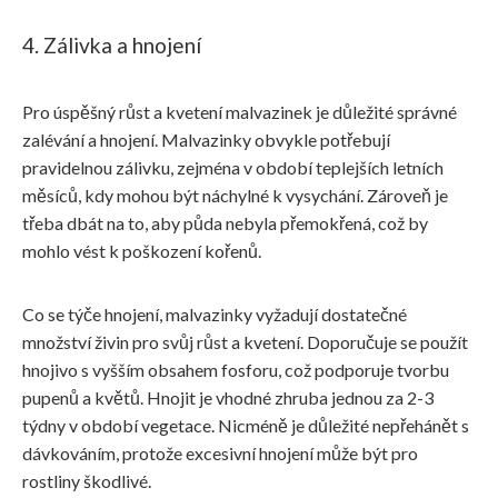
4. Zálivka a hnojení
Pro úspěšný růst a kvetení malvazinek je důležité správné
zalévání a hnojení. Malvazinky obvykle potřebují
pravidelnou zálivku, zejména v období teplejších letních
měsíců, kdy mohou být náchylné k vysychání. Zároveň je
třeba dbát na to, aby půda nebyla přemokřená, což by
mohlo vést k poškození kořenů.
Co se týče hnojení, malvazinky vyžadují dostatečné
množství živin pro svůj růst a kvetení. Doporučuje se použít
hnojivo s vyšším obsahem fosforu, což podporuje tvorbu
pupenů a květů. Hnojit je vhodné zhruba jednou za 2-3
týdny v období vegetace. Nicméně je důležité nepřehánět s
dávkováním, protože excesivní hnojení může být pro
rostliny škodlivé.