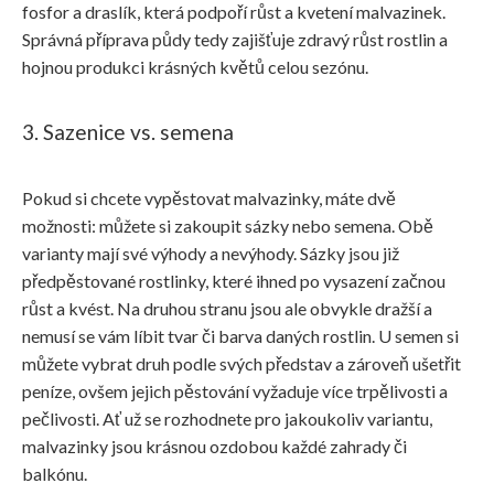
fosfor a draslík, která podpoří růst a kvetení malvazinek.
Správná příprava půdy tedy zajišťuje zdravý růst rostlin a
hojnou produkci krásných květů celou sezónu.
3. Sazenice vs. semena
Pokud si chcete vypěstovat malvazinky, máte dvě
možnosti: můžete si zakoupit sázky nebo semena. Obě
varianty mají své výhody a nevýhody. Sázky jsou již
předpěstované rostlinky, které ihned po vysazení začnou
růst a kvést. Na druhou stranu jsou ale obvykle dražší a
nemusí se vám líbit tvar či barva daných rostlin. U semen si
můžete vybrat druh podle svých představ a zároveň ušetřit
peníze, ovšem jejich pěstování vyžaduje více trpělivosti a
pečlivosti. Ať už se rozhodnete pro jakoukoliv variantu,
malvazinky jsou krásnou ozdobou každé zahrady či
balkónu.