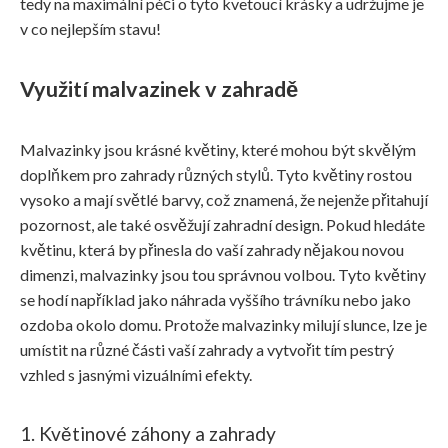
tedy na maximální péči o tyto kvetoucí krásky a udržujme je
v co nejlepším stavu!
Využití malvazinek v zahradě
Malvazinky jsou krásné květiny, které mohou být skvělým
doplňkem pro zahrady různých stylů. Tyto květiny rostou
vysoko a mají světlé barvy, což znamená, že nejenže přitahují
pozornost, ale také osvěžují zahradní design. Pokud hledáte
květinu, která by přinesla do vaší zahrady nějakou novou
dimenzi, malvazinky jsou tou správnou volbou. Tyto květiny
se hodí například jako náhrada vyššího trávníku nebo jako
ozdoba okolo domu. Protože malvazinky milují slunce, lze je
umístit na různé části vaší zahrady a vytvořit tím pestrý
vzhled s jasnými vizuálními efekty.
1. Květinové záhony a zahrady