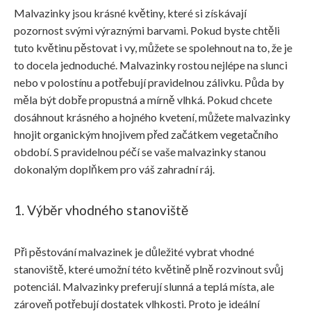
Malvazinky jsou krásné květiny, které si získávají
pozornost svými výraznými barvami. Pokud byste chtěli
tuto květinu pěstovat i vy, můžete se spolehnout na to, že je
to docela jednoduché. Malvazinky rostou nejlépe na slunci
nebo v polostínu a potřebují pravidelnou zálivku. Půda by
měla být dobře propustná a mírně vlhká. Pokud chcete
dosáhnout krásného a hojného kvetení, můžete malvazinky
hnojit organickým hnojivem před začátkem vegetačního
období. S pravidelnou péčí se vaše malvazinky stanou
dokonalým doplňkem pro váš zahradní ráj.
1. Výběr vhodného stanoviště
Při pěstování malvazinek je důležité vybrat vhodné
stanoviště, které umožní této květině plně rozvinout svůj
potenciál. Malvazinky preferují slunná a teplá místa, ale
zároveň potřebují dostatek vlhkosti. Proto je ideální