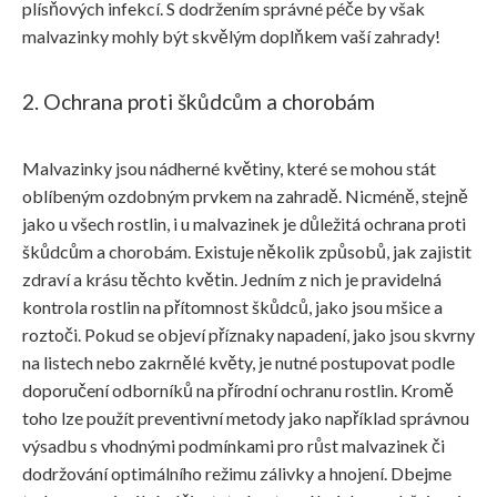
plísňových infekcí. S dodržením správné péče by však
malvazinky mohly být skvělým doplňkem vaší zahrady!
2. Ochrana proti škůdcům a chorobám
Malvazinky jsou nádherné květiny, které se mohou stát
oblíbeným ozdobným prvkem na zahradě. Nicméně, stejně
jako u všech rostlin, i u malvazinek je důležitá ochrana proti
škůdcům a chorobám. Existuje několik způsobů, jak zajistit
zdraví a krásu těchto květin. Jedním z nich je pravidelná
kontrola rostlin na přítomnost škůdců, jako jsou mšice a
roztoči. Pokud se objeví příznaky napadení, jako jsou skvrny
na listech nebo zakrnělé květy, je nutné postupovat podle
doporučení odborníků na přírodní ochranu rostlin. Kromě
toho lze použít preventivní metody jako například správnou
výsadbu s vhodnými podmínkami pro růst malvazinek či
dodržování optimálního režimu zálivky a hnojení. Dbejme