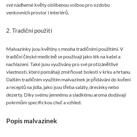
své nádherné květy oblíbenou volbou pro ozdobu
venkovních prostor i interiérů.
2. Tradiční použití
Malvazinky jsou květiny s mnoha tradičními použitími. V
tradiční čínské medicíně se používají jako lék na kašel a
nachlazení. Také jsou využívány pro své protizánětlivé
vlastnosti, které pomáhají zmírňovat bolesti v krku a hrtanu.
Dalším tradičním využitím malvazinek je přidávání do koření
a receptů na jídla, jako jsou třeba saláty, dresinky nebo
dezerty. Díky svému jemnému a sladkému aroma dodávají
pokrmům specifickou chuť a vzhled.
Popis malvazinek