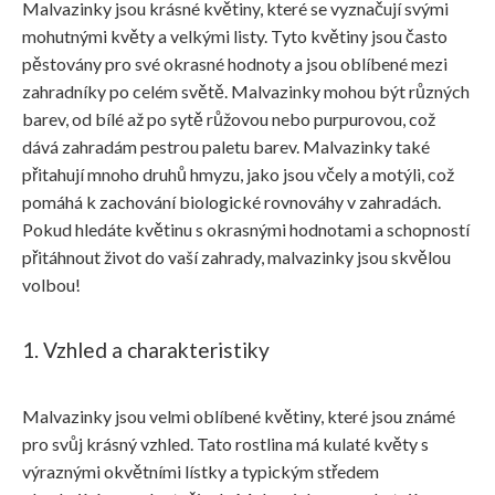
Malvazinky jsou krásné květiny, které se vyznačují svými
mohutnými květy a velkými listy. Tyto květiny jsou často
pěstovány pro své okrasné hodnoty a jsou oblíbené mezi
zahradníky po celém světě. Malvazinky mohou být různých
barev, od bílé až po sytě růžovou nebo purpurovou, což
dává zahradám pestrou paletu barev. Malvazinky také
přitahují mnoho druhů hmyzu, jako jsou včely a motýli, což
pomáhá k zachování biologické rovnováhy v zahradách.
Pokud hledáte květinu s okrasnými hodnotami a schopností
přitáhnout život do vaší zahrady, malvazinky jsou skvělou
volbou!
1. Vzhled a charakteristiky
Malvazinky jsou velmi oblíbené květiny, které jsou známé
pro svůj krásný vzhled. Tato rostlina má kulaté květy s
výraznými okvětními lístky a typickým středem