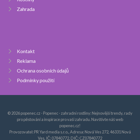
Zahrada
Kontakt
Reklama
Ochrana osobních údajů
Podmínky použití
© 2026 popenec.cz - Popenec - zahradní rostliny: Nejnovější trendy, rady
pro pěstování a inspirace pro vaši zahradu. Navštivte náš web
popenec.cz!
Provozovatel: PR Yard media s.r.o., Adresa: Nová Ves 272, 46331 Nová
Ves, IČ: 07840772, DIČ: CZ07840772