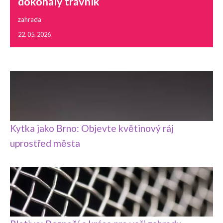
dokonalý trávník
zahrada
22. 05. 2026
Kytka jako Brno: Objevte květinový ráj
uprostřed města