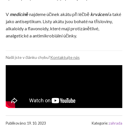
V
medicíně
najdeme účinek akátu při léčbě
krvácení
a také
jako antiseptikum. Listy akátu jsou bohaté na třísloviny,
alkaloidy a flavonoidy, které mají protizánětlivé,
analgetické a antimikrobiální účinky.
Našli jste v článku chybu?
Kontaktujte nás
Publikováno: 19. 10. 2023
Kategorie:
zahrada