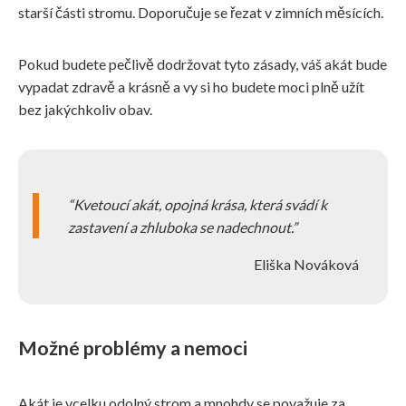
starší části stromu. Doporučuje se řezat v zimních měsících.
Pokud budete pečlivě dodržovat tyto zásady, váš akát bude
vypadat zdravě a krásně a vy si ho budete moci plně užít
bez jakýchkoliv obav.
Kvetoucí akát, opojná krása, která svádí k
zastavení a zhluboka se nadechnout.
Eliška Nováková
Možné problémy a nemoci
Akát je vcelku odolný strom a mnohdy se považuje za