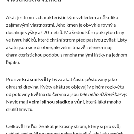
Akát je strom s charakteristickým vzhledem a několika
zajímavými vlastnostmi. Jeho kmen je obvykle rovný a
dosahuje výšky až 20 metrů. Má šedou kůru pokrytou trny
ve tvaru háčků, které chrání strom před pastvou zvířat. Listy
akátu jsou sice drobné, ale velmi tmavě zelené a mají
charakteristickou podobu s mnoha malými lístky na jednom
řapíku.
Pro své
krásné květy
bývá akát často pěstovaný jako
okrasná dřevina. Květy akátu se objevují v plném rozkvětu
od poloviny května do června a jsou
bíle nebo růžové barvy
.
Navíc mají
velmi silnou sladkou vůni
, která láká mnoho
druhů hmyzu.
Celkově lze říci, že akát je krásný strom, který si pro svůj
vzhled zasloužil pozornost nejen botaniků, ale i okrasných