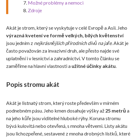
Možné problémy a nemoci
Zdroje
Akát je strom, který se vyskytuje v celé Evropě a Asii. Jeho
výrazná kvetení ve formě velkých, bílých květenství
jsou jedním z
nejkrásnějších přírodních divů na jaře
. Akát je
často považován za invazivní druh, ale přesto najde své
uplatnění i v lesnictví a zahradnictví. V tomto článku se
zaměříme na hlavní vlastnosti a
užitné účinky akátu
.
Popis stromu akát
Akát je listnatý strom, který roste především v mírném
podnebném pásu. Jeho kmen dosahuje výšky až
25 metrů
a
na jeho kůře jsou viditelné hluboké rýhy. Koruna stromu
bývá kulovitá nebo otevřená, s mnoha větvemi. Listy akátu
jsou lichozpeřené, sestavené z mnoha drobných lístků, které