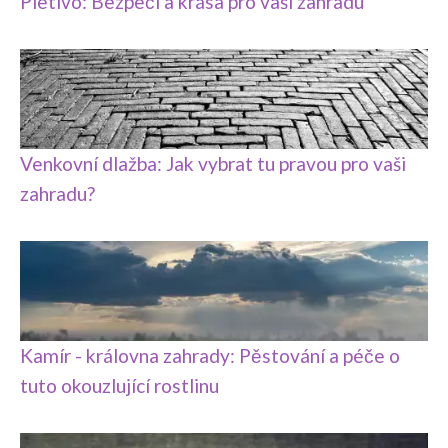
Pletivo: Bezpečí a krása pro vaši zahradu
Venkovní dlažba: Jak vybrat tu pravou pro vaši
zahradu?
Kamír - královna zahrady: Pěstování a péče o
tuto okouzlující rostlinu