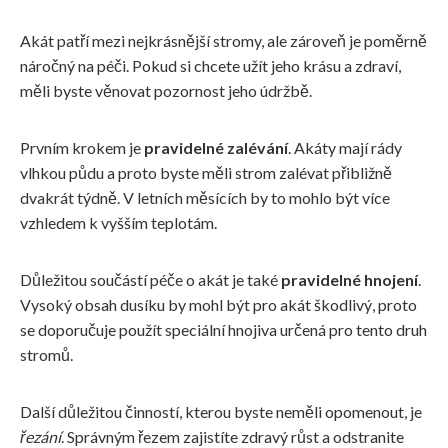
Akát patří mezi nejkrásnější stromy, ale zároveň je poměrně
náročný na péči. Pokud si chcete užít jeho krásu a zdraví,
měli byste věnovat pozornost jeho údržbě.
Prvním krokem je
pravidelné zalévání
. Akáty mají rády
vlhkou půdu a proto byste měli strom zalévat přibližně
dvakrát týdně. V letních měsících by to mohlo být více
vzhledem k vyšším teplotám.
Důležitou součástí péče o akát je také
pravidelné hnojení
.
Vysoký obsah dusíku by mohl být pro akát škodlivý, proto
se doporučuje použít speciální hnojiva určená pro tento druh
stromů.
Další důležitou činností, kterou byste neměli opomenout, je
řezání
. Správným řezem zajistíte zdravý růst a odstranite