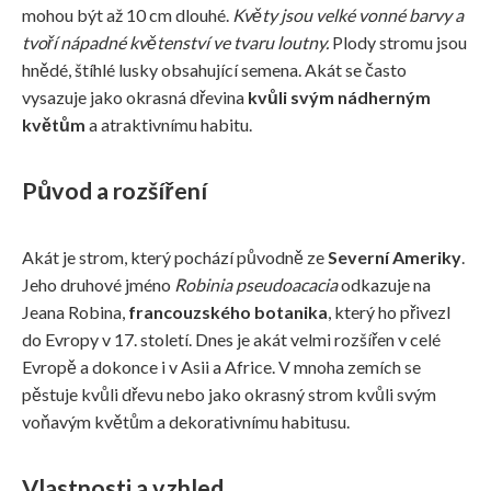
mohou být až 10 cm dlouhé.
Květy jsou velké vonné barvy a
tvoří nápadné květenství ve tvaru loutny.
Plody stromu jsou
hnědé, štíhlé lusky obsahující semena. Akát se často
vysazuje jako okrasná dřevina
kvůli svým nádherným
květům
a atraktivnímu habitu.
Původ a rozšíření
Akát je strom, který pochází původně ze
Severní Ameriky
.
Jeho druhové jméno
Robinia pseudoacacia
odkazuje na
Jeana Robina,
francouzského botanika
, který ho přivezl
do Evropy v 17. století. Dnes je akát velmi rozšířen v celé
Evropě a dokonce i v Asii a Africe. V mnoha zemích se
pěstuje kvůli dřevu nebo jako okrasný strom kvůli svým
voňavým květům a dekorativnímu habitusu.
Vlastnosti a vzhled