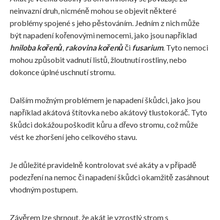
neinvazní druh, nicméně mohou se objevit některé
problémy spojené s jeho pěstováním. Jedním z nich může
být napadení kořenovými nemocemi, jako jsou například
hniloba kořenů
,
rakovina kořenů
či
fusarium
. Tyto nemoci
mohou způsobit vadnutí listů, žloutnutí rostliny, nebo
dokonce úplné uschnutí stromu.
Dalším možným problémem je napadení škůdci, jako jsou
například akátová štítovka nebo akátový tlustokoráč. Tyto
škůdci dokážou poškodit kůru a dřevo stromu, což může
vést ke zhoršení jeho celkového stavu.
Je důležité pravidelně kontrolovat své akáty a v případě
podezření na nemoc či napadení škůdci okamžitě zasáhnout
vhodným postupem.
Závěrem lze shrnout, že akát je vzrostlý strom s