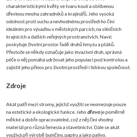
charakteristickými květy ve tvaru koulí a oblíbenou
dřevinou mnoha zahradníků a krajinářů. Jeho vysoká
odolnost proti suchu a nevhodnému prostředí ho činí
ideálním pro výsadbu v městských parcích, na silničních
krajnicích a dalších veřejných prostranstvích. Navíc
poskytuje životní prostor řadě druhů hmyzu a ptáků.
Přestože se někdy označuje jako invazivní druh, správná
péče o něj pomáhá udržovat jeho populaci pod kontrolou a
zajistit jeho přínos pro životní prostředí i lidskou společnost.
Zdroje
Akát patří mezi stromy, jejichž využití se neomezuje pouze
na estetické a ekologické funkce. Jeho
dřevo
je poměrně
měkké a dobře opracovatelné, což z něj činí vhodný
materiál pro různá řemesla a stavebnictví. Dále se akát
využívá při výrobě buničiny, papíru a jako palivo.