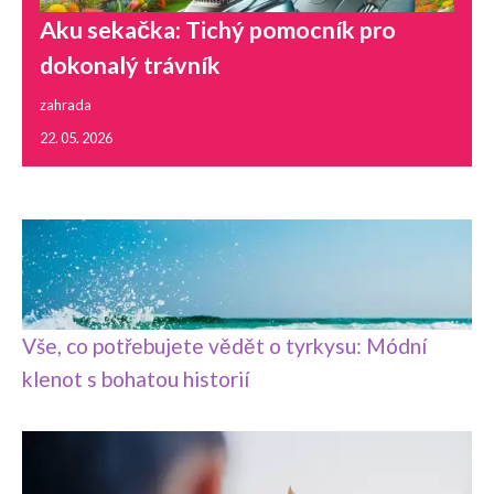
Aku sekačka: Tichý pomocník pro
dokonalý trávník
zahrada
22. 05. 2026
Vše, co potřebujete vědět o tyrkysu: Módní
klenot s bohatou historií