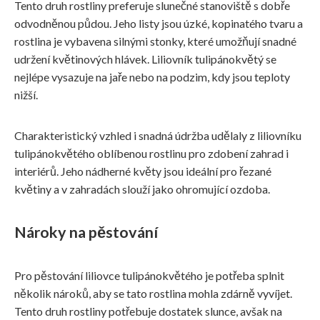
Tento druh rostliny preferuje slunečné stanoviště s dobře
odvodněnou půdou. Jeho listy jsou úzké, kopinatého tvaru a
rostlina je vybavena silnými stonky, které umožňují snadné
udržení květinových hlávek. Liliovník tulipánokvětý se
nejlépe vysazuje na jaře nebo na podzim, kdy jsou teploty
nižší.
Charakteristický vzhled i snadná údržba udělaly z liliovníku
tulipánokvětého oblíbenou rostlinu pro zdobení zahrad i
interiérů. Jeho nádherné květy jsou ideální pro řezané
květiny a v zahradách slouží jako ohromující ozdoba.
Nároky na pěstování
Pro pěstování liliovce tulipánokvětého je potřeba splnit
několik nároků, aby se tato rostlina mohla zdárně vyvíjet.
Tento druh rostliny potřebuje dostatek slunce, avšak na