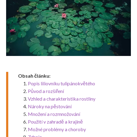
Obsah článku:
Popis liliovníku tulipánokvětého
Původ a rozšíření
Vzhled a charakteristika rostliny
Nároky na pěstování
Množení a rozmnožování
Použití v zahradě a krajině
Možné problémy a choroby
Zdroje