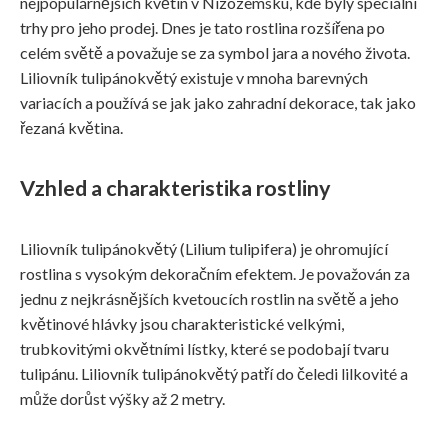
nejpopulárnějších květin v Nizozemsku, kde byly speciální
trhy pro jeho prodej. Dnes je tato rostlina rozšířena po
celém světě a považuje se za symbol jara a nového života.
Liliovník tulipánokvětý existuje v mnoha barevných
variacích a používá se jak jako zahradní dekorace, tak jako
řezaná květina.
Vzhled a charakteristika rostliny
Liliovník tulipánokvětý (Lilium tulipifera) je ohromující
rostlina s vysokým dekoračním efektem. Je považován za
jednu z nejkrásnějších kvetoucích rostlin na světě a jeho
květinové hlávky jsou charakteristické velkými,
trubkovitými okvětními lístky, které se podobají tvaru
tulipánu. Liliovník tulipánokvětý patří do čeledi lilkovité a
může dorůst výšky až 2 metry.