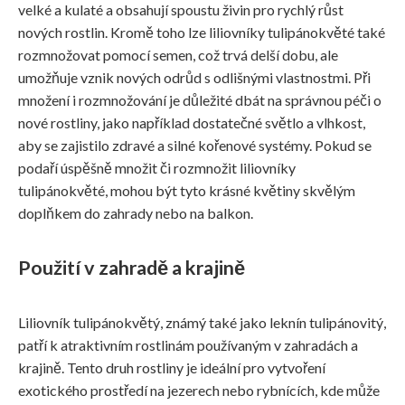
velké a kulaté a obsahují spoustu živin pro rychlý růst
nových rostlin. Kromě toho lze liliovníky tulipánokvěté také
rozmnožovat pomocí semen, což trvá delší dobu, ale
umožňuje vznik nových odrůd s odlišnými vlastnostmi. Při
množení i rozmnožování je důležité dbát na správnou péči o
nové rostliny, jako například dostatečné světlo a vlhkost,
aby se zajistilo zdravé a silné kořenové systémy. Pokud se
podaří úspěšně množit či rozmnožit liliovníky
tulipánokvěté, mohou být tyto krásné květiny skvělým
doplňkem do zahrady nebo na balkon.
Použití v zahradě a krajině
Liliovník tulipánokvětý, známý také jako leknín tulipánovitý,
patří k atraktivním rostlinám používaným v zahradách a
krajině. Tento druh rostliny je ideální pro vytvoření
exotického prostředí na jezerech nebo rybnících, kde může