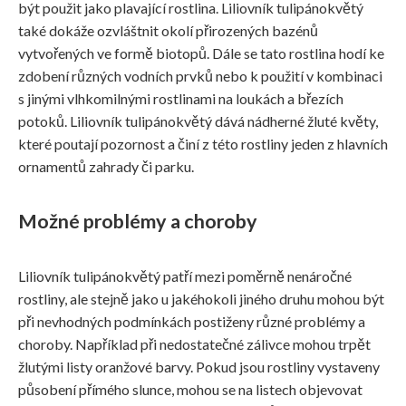
být použit jako plavající rostlina. Liliovník tulipánokvětý
také dokáže ozvláštnit okolí přirozených bazénů
vytvořených ve formě biotopů. Dále se tato rostlina hodí ke
zdobení různých vodních prvků nebo k použití v kombinaci
s jinými vlhkomilnými rostlinami na loukách a březích
potoků. Liliovník tulipánokvětý dává nádherné žluté květy,
které poutají pozornost a činí z této rostliny jeden z hlavních
ornamentů zahrady či parku.
Možné problémy a choroby
Liliovník tulipánokvětý patří mezi poměrně nenáročné
rostliny, ale stejně jako u jakéhokoli jiného druhu mohou být
při nevhodných podmínkách postiženy různé problémy a
choroby. Například při nedostatečné zálivce mohou trpět
žlutými listy oranžové barvy. Pokud jsou rostliny vystaveny
působení přímého slunce, mohou se na listech objevovat