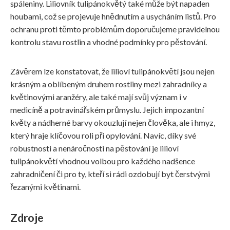
spáleniny. Liliovník tulipánokvětý také může být napaden
houbami, což se projevuje hnědnutím a usycháním listů. Pro
ochranu proti těmto problémům doporučujeme pravidelnou
kontrolu stavu rostlin a vhodné podmínky pro pěstování.
Závěrem lze konstatovat, že lilioví tulipánokvětí jsou nejen
krásným a oblíbeným druhem rostliny mezi zahradníky a
květinovými aranžéry, ale také mají svůj význam i v
medicíně a potravinářském průmyslu. Jejich impozantní
květy a nádherné barvy okouzlují nejen člověka, ale i hmyz,
který hraje klíčovou roli při opylování. Navíc, díky své
robustnosti a nenáročnosti na pěstování je lilioví
tulipánokvětí vhodnou volbou pro každého nadšence
zahradničení či pro ty, kteří si rádi ozdobují byt čerstvými
řezanými květinami.
Zdroje