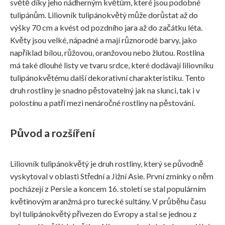
světě díky jeho nádherným květům, které jsou podobné
tulipánům. Liliovník tulipánokvětý může dorůstat až do
výšky 70 cm a kvést od pozdního jara až do začátku léta.
Květy jsou velké, nápadné a mají různorodé barvy, jako
například bílou, růžovou, oranžovou nebo žlutou. Rostlina
má také dlouhé listy ve tvaru srdce, které dodávají liliovníku
tulipánokvětému další dekorativní charakteristiku. Tento
druh rostliny je snadno pěstovatelný jak na slunci, tak i v
polostínu a patří mezi nenáročné rostliny na pěstování.
Původ a rozšíření
Liliovník tulipánokvětý je druh rostliny, který se původně
vyskytoval v oblasti Střední a Jižní Asie. První zmínky o něm
pocházejí z Persie a koncem 16. století se stal populárním
květinovým aranžmá pro turecké sultány. V průběhu času
byl tulipánokvětý přivezen do Evropy a stal se jednou z