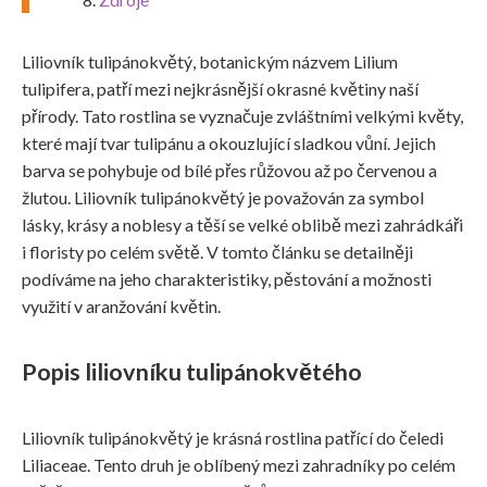
Liliovník tulipánokvětý, botanickým názvem Lilium
tulipifera, patří mezi nejkrásnější okrasné květiny naší
přírody. Tato rostlina se vyznačuje zvláštními velkými květy,
které mají tvar tulipánu a okouzlující sladkou vůní. Jejich
barva se pohybuje od bílé přes růžovou až po červenou a
žlutou. Liliovník tulipánokvětý je považován za symbol
lásky, krásy a noblesy a těší se velké oblibě mezi zahrádkáři
i floristy po celém světě. V tomto článku se detailněji
podíváme na jeho charakteristiky, pěstování a možnosti
využití v aranžování květin.
Popis liliovníku tulipánokvětého
Liliovník tulipánokvětý je krásná rostlina patřící do čeledi
Liliaceae. Tento druh je oblíbený mezi zahradníky po celém