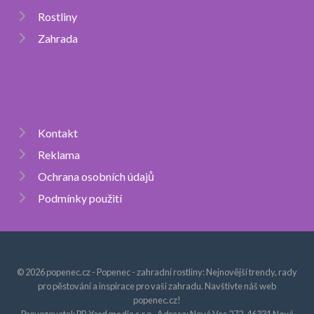
Rostliny
Zahrada
Kontakt
Reklama
Ochrana osobních údajů
Podmínky použití
© 2026 popenec.cz - Popenec - zahradní rostliny: Nejnovější trendy, rady
pro pěstování a inspirace pro vaši zahradu. Navštivte náš web
popenec.cz!
Provozovatel: PR Yard media s.r.o., Adresa: Nová Ves 272, 46331 Nová