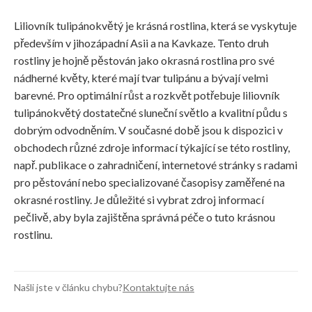
Liliovník tulipánokvětý je krásná rostlina, která se vyskytuje
především v jihozápadní Asii a na Kavkaze. Tento druh
rostliny je hojně pěstován jako okrasná rostlina pro své
nádherné květy, které mají tvar tulipánu a bývají velmi
barevné. Pro optimální růst a rozkvět potřebuje liliovník
tulipánokvětý dostatečné sluneční světlo a kvalitní půdu s
dobrým odvodněním. V současné době jsou k dispozici v
obchodech různé zdroje informací týkající se této rostliny,
např. publikace o zahradničení, internetové stránky s radami
pro pěstování nebo specializované časopisy zaměřené na
okrasné rostliny. Je důležité si vybrat zdroj informací
pečlivě, aby byla zajištěna správná péče o tuto krásnou
rostlinu.
Našli jste v článku chybu?
Kontaktujte nás