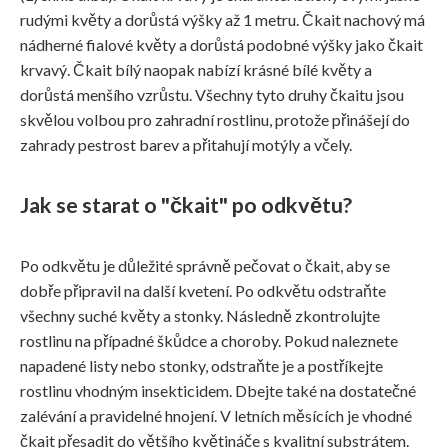
rudými květy a dorůstá výšky až 1 metru. Čkait nachový má
nádherné fialové květy a dorůstá podobné výšky jako čkait
krvavý. Čkait bílý naopak nabízí krásné bílé květy a
dorůstá menšího vzrůstu. Všechny tyto druhy čkaitu jsou
skvělou volbou pro zahradní rostlinu, protože přinášejí do
zahrady pestrost barev a přitahují motýly a včely.
Jak se starat o "čkait" po odkvětu?
Po odkvětu je důležité správně pečovat o čkait, aby se
dobře připravil na další kvetení. Po odkvětu odstraňte
všechny suché květy a stonky. Následně zkontrolujte
rostlinu na případné škůdce a choroby. Pokud naleznete
napadené listy nebo stonky, odstraňte je a postříkejte
rostlinu vhodným insekticidem. Dbejte také na dostatečné
zalévání a pravidelné hnojení. V letních měsících je vhodné
čkait přesadit do většího květináče s kvalitní substrátem.