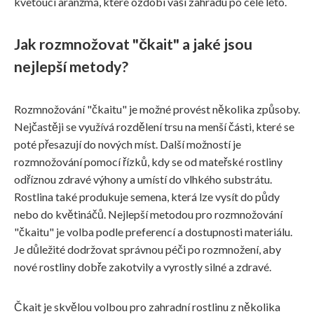
kvetoucí aranžmá, které ozdobí vaši zahradu po celé léto.
Jak rozmnožovat "čkait" a jaké jsou
nejlepší metody?
Rozmnožování "čkaitu" je možné provést několika způsoby.
Nejčastěji se využívá rozdělení trsu na menší části, které se
poté přesazují do nových míst. Další možností je
rozmnožování pomocí řízků, kdy se od mateřské rostliny
odříznou zdravé výhony a umístí do vlhkého substrátu.
Rostlina také produkuje semena, která lze vysít do půdy
nebo do květináčů. Nejlepší metodou pro rozmnožování
"čkaitu" je volba podle preferencí a dostupnosti materiálu.
Je důležité dodržovat správnou péči po rozmnožení, aby
nové rostliny dobře zakotvily a vyrostly silné a zdravé.
Čkait je skvělou volbou pro zahradní rostlinu z několika