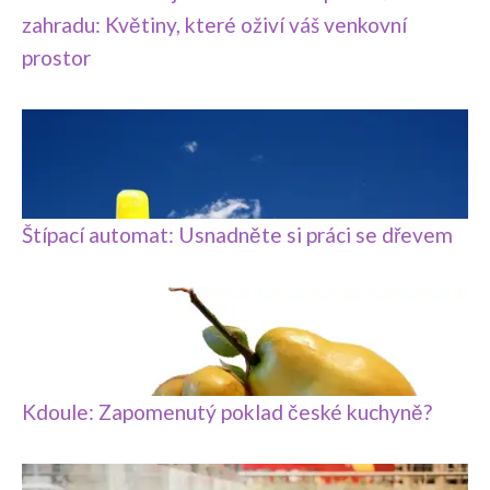
zahradu: Květiny, které oživí váš venkovní
prostor
Štípací automat: Usnadněte si práci se dřevem
Kdoule: Zapomenutý poklad české kuchyně?