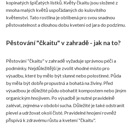
kopinatých špičatých lístků. Květy čkaitu jsou složené z
mnoha malých květů uspořádaných do kulovitého
květenství. Tato rostlina je oblíbená pro svou snadnou
pěstovatelnost a dlouhou dobu kvetení od jara do podzimu.
Pěstování "čkaitu" v zahradě - jak na to?
Pěstování "čkaitu" v zahradě vyžaduje správnou péči a
podmínky. Nejdůležitější je zvolit vhodné místo pro
výsadbu, které by mělo být slunné nebo polostinné. Půda
by měla být dobře propustná a bohatá na živiny. Před
výsadbou je důležité půdu obohatit kompostem nebo jiným
organickým hnojivem. Po výsadbě je nutné pravidelně
zalévat, zejména v období sucha. Důležité je také odstranit
plevel a udržovat okolí čisté. Pravidelné hnojení rovněž
přispívá k zdravému růstu a kvetení "čkaitu".