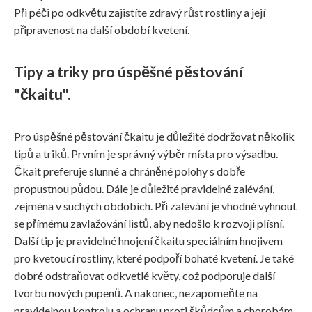
Při péči po odkvětu zajistíte zdravý růst rostliny a její
připravenost na další období kvetení.
Tipy a triky pro úspěšné pěstování
"čkaitu".
Pro úspěšné pěstování čkaitu je důležité dodržovat několik
tipů a triků. Prvním je správný výběr místa pro výsadbu.
Čkait preferuje slunné a chráněné polohy s dobře
propustnou půdou. Dále je důležité pravidelné zalévání,
zejména v suchých obdobích. Při zalévání je vhodné vyhnout
se přímému zavlažování listů, aby nedošlo k rozvoji plísní.
Další tip je pravidelné hnojení čkaitu speciálním hnojivem
pro kvetoucí rostliny, které podpoří bohaté kvetení. Je také
dobré odstraňovat odkvetlé květy, což podporuje další
tvorbu nových pupenů. A nakonec, nezapomeňte na
pravidelnou kontrolu a ochranu proti škůdcům a chorobám,