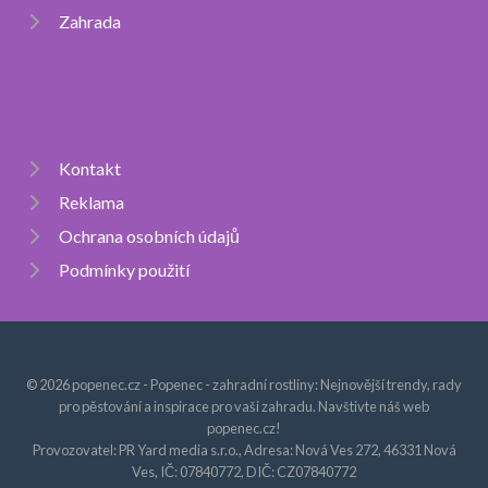
Zahrada
Kontakt
Reklama
Ochrana osobních údajů
Podmínky použití
© 2026 popenec.cz - Popenec - zahradní rostliny: Nejnovější trendy, rady
pro pěstování a inspirace pro vaši zahradu. Navštivte náš web
popenec.cz!
Provozovatel: PR Yard media s.r.o., Adresa: Nová Ves 272, 46331 Nová
Ves, IČ: 07840772, DIČ: CZ07840772