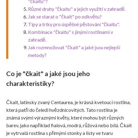
"čkaitu"?
Různé druhy "čkaitu" a jejich využití v zahradě.
Jak se starat o "čkait" po odkvětu?
Tipy a triky pro úspěšné pěstování "čkaitu".
Kombinace "čkaitu" s jinými rostlinami v
zahradě.
Jak rozmnožovat "čkait" a jaké jsou nejlepší
metody?
Co je "čkait" a jaké jsou jeho
charakteristiky?
Čkait, latinsky zvaný Centaurea, je krásná kvetoucí rostlina,
která patří do čeledi hvězdnicovitých. Tato rostlina je
známá svými výraznými květy, které mohou být různých
barev, jako například fialová, modrá, růžová nebo bílá. Čkait
je vytrvalá rostlina s přímými stonky a listy ve tvaru