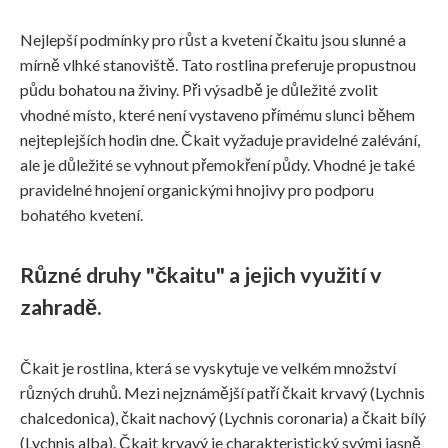
Nejlepší podmínky pro růst a kvetení čkaitu jsou slunné a
mírně vlhké stanoviště. Tato rostlina preferuje propustnou
půdu bohatou na živiny. Při výsadbě je důležité zvolit
vhodné místo, které není vystaveno přímému slunci během
nejteplejších hodin dne. Čkait vyžaduje pravidelné zalévání,
ale je důležité se vyhnout přemokření půdy. Vhodné je také
pravidelné hnojení organickými hnojivy pro podporu
bohatého kvetení.
Různé druhy "čkaitu" a jejich využití v
zahradě.
Čkait je rostlina, která se vyskytuje ve velkém množství
různých druhů. Mezi nejznámější patří čkait krvavý (Lychnis
chalcedonica), čkait nachový (Lychnis coronaria) a čkait bílý
(Lychnis alba). Čkait krvavý je charakteristický svými jasně