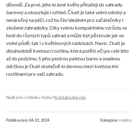
důvodů. Za prvé, jeho krásné květy přinášejí do zahrady
barevný a okouzlující vzhled. Čkait je také velmi odolný a
nenáročný na péči, což ho činí ideálním pro začátečníky i
zkušené zahradníky. Díky svému kompaktnímu vzrůstu se
hodí do různých typů zahrad a může být pěstován jak ve
volné půdě, tak i v květinových nádobách. Navíc, čkait je
dlouhodobě kvetoucí rostlina, která potěší oči po celé léto
až do podzimu. S jeho pestrou paletou barev a snadnou
údržbou je čkait skutečně královnou mezi kvetoucími
rostlinami pro vaši zahradu.
Našli jste v článku chybu?
Kontaktujte nás
Publikováno: 04. 01. 2024
Kategorie:
rostliny